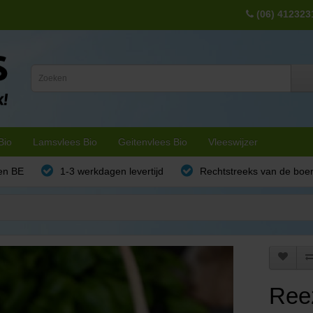
(06) 412323
Bio
Lamsvlees Bio
Geitenvlees Bio
Vleeswijzer
en BE
1-3 werkdagen levertijd
Rechtstreeks van de boe
Reez