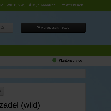
12
Wie zijn wij
Mijn Account
Afrekenen
0 product(en) - €0,00
Klantenservice
r
adel (wild)