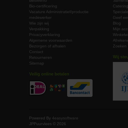
Bestelinfo
Samenw
Reevle
Bio-certificering
Caterin
binnen
Vacature Administratief/productie
Special
medewerker
Geef ee
Re
Wie zijn wij
Blog
Verpakking
Mijn acc
Reezad
Privacyverklaring
Winkelw
peper 
Algemene voorwaarden
Afreken
Bezorgen of afhalen
Zoeken
Sne
Contact
Wij ste
Retourneren
JP Puu
Sitemap
Veilig online betalen
Onl
Online
gram b
Bekijk
Powered By
4easysoftware
JPPuurvlees © 2026