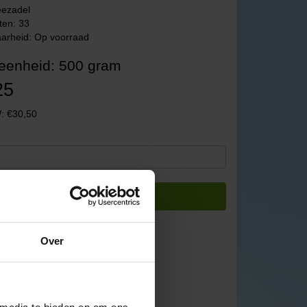
eezadel
ten: 33
arheid: Op voorraad
eenheid: 500 gram
25
: €30,50
Bestellen
Over