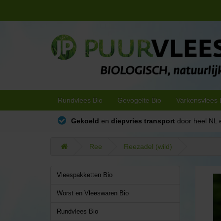
Rundvlees Bio
Gevogelte Bio
Varkensvlees 
Gekoeld
en
diepvries transport
door heel NL 
Ree
Reezadel (wild)
Vleespakketten Bio
Worst en Vleeswaren Bio
Rundvlees Bio