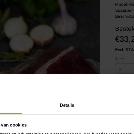
Model: R
Spaarpun
Beschikba
Bestel
€33,
Excl. BTW
Aantal
Details
 van cookies