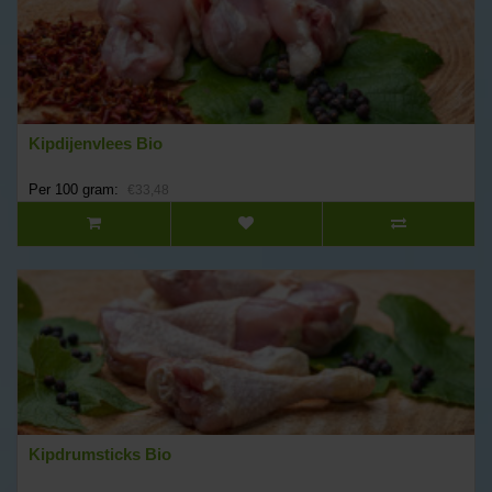
Kipdijenvlees Bio
Per 100 gram:
€33,48
Kipdrumsticks Bio