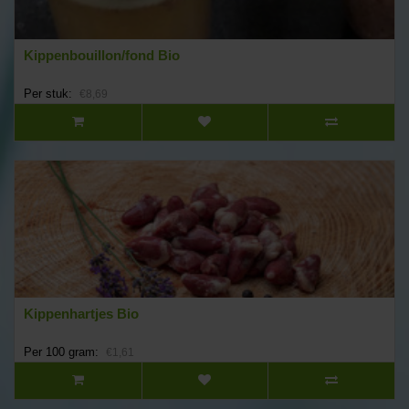
Kippenbouillon/fond Bio
Per stuk:
€8,69
Kippenhartjes Bio
Per 100 gram:
€1,61