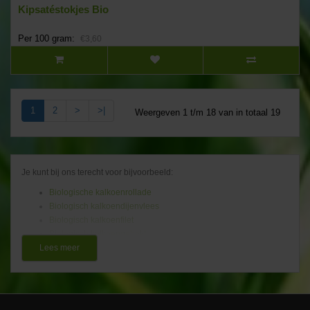
Kipsatéstokjes Bio
Per 100 gram:
€3,60
1
2
>
>|
Weergeven 1 t/m 18 van in totaal 19
Je kunt bij ons terecht voor bijvoorbeeld:
Biologische kalkoenrollade
Biologisch kalkoendijenvlees
Biologisch kalkoenfilet
Biologisch kalkoengehakt
Biologische kipdrumsticks
Lees meer
Biologisch kipfilet
Biologische kiprollade
Biologisch kipgehakt
Biologische hele kip