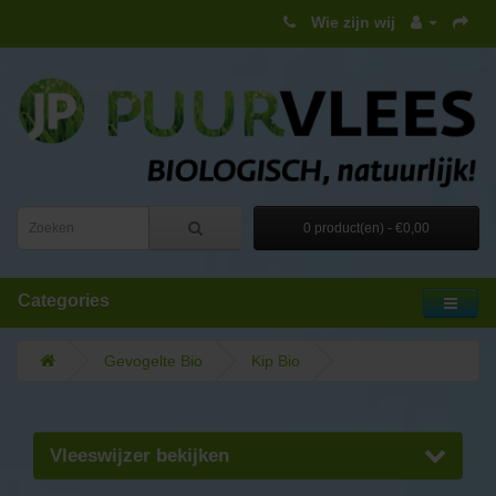
Wie zijn wij
0 product(en) - €0,00
Categories
Gevogelte Bio
Kip Bio
Vleeswijzer bekijken