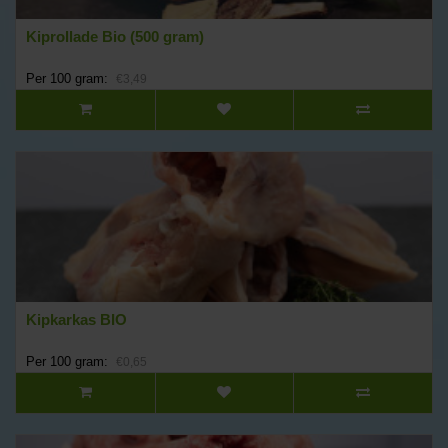
Kiprollade Bio (500 gram)
Per 100 gram:
€3,49
Kipkarkas BIO
Per 100 gram:
€0,65