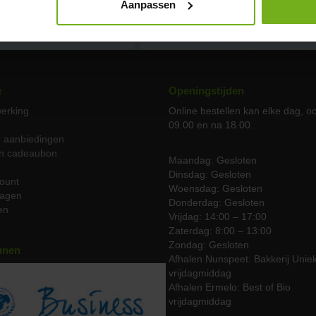
Aanpassen
e
Openingstijden
erking
Online bestellen kan elke dag, o
g
09.00 en na 18.00.
e aanbiedingen
n cadeaubon
Maandag: Gesloten
Dinsdag: Gesloten
ount
Woensdag: Gesloten
agen
Donderdag: Gesloten
en
Vrijdag: 14:00 – 17:00
Zaterdag: 8:00 – 13:00
Zondag: Gesloten
unen
Afhalen Nunspeet: Bakkerij Unie
vrijdagmiddag
Afhalen Ermelo: Best of Bio
vrijdagmiddag