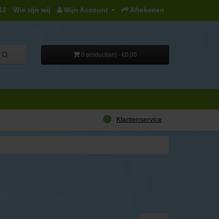
12
Wie zijn wij
Mijn Account
Afrekenen
0 product(en) - €0,00
Klantenservice
r