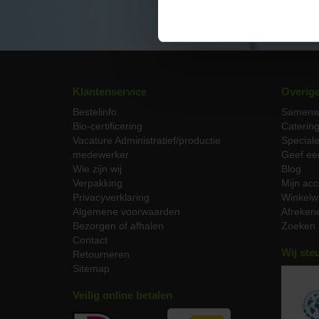
Klantenservice
Overig
Bestelinfo
Samenw
Bio-certificering
Caterin
Vacature Administratief/productie
Special
medewerker
Geef ee
Wie zijn wij
Blog
Verpakking
Mijn acc
Privacyverklaring
Winkelw
Algemene voorwaarden
Afreken
Bezorgen of afhalen
Zoeken
Contact
Wij ste
Retourneren
Sitemap
Veilig online betalen