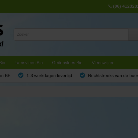
(06) 412323
Bio
Lamsvlees Bio
Geitenvlees Bio
Vleeswijzer
en BE
1-3 werkdagen levertijd
Rechtstreeks van de boe