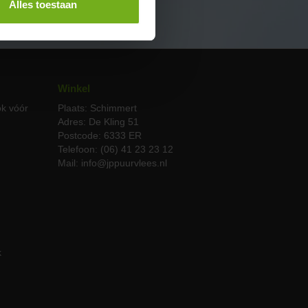
Alles toestaan
Winkel
ok vóór
Plaats: Schimmert
Adres: De Kling 51
Postcode: 6333 ER
Telefoon: (06) 41 23 23 12
Mail: info@jppuurvlees.nl
k