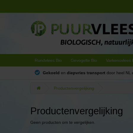
Rundvlees Bio
Gevogelte Bio
Varkensvlees 
Gekoeld
en
diepvries transport
door heel NL 
Productenvergelijking
Productenvergelijking
Geen producten om te vergelijken.