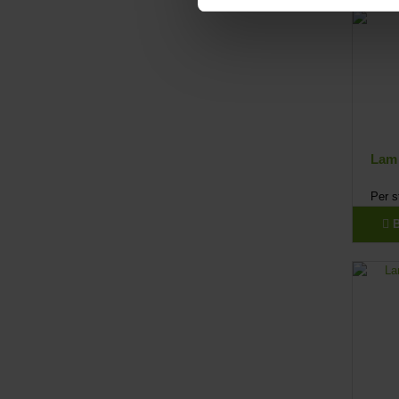
Lam 
Per 