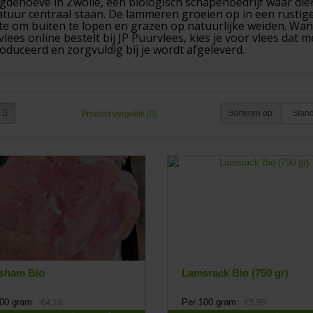
gdehoeve in Zwolle, een biologisch schapenbedrijf waar die
atuur centraal staan. De lammeren groeien op in een rustig
te om buiten te lopen en grazen op natuurlijke weiden. Wan
lees online bestelt bij JP Puurvlees, kies je voor vlees dat m
oduceerd en zorgvuldig bij je wordt afgeleverd.
Sorteren op:
Product vergelijk (0)
sham Bio
Lamsrack Bio (750 gr)
100 gram:
Per 100 gram:
€4,19
€5,99