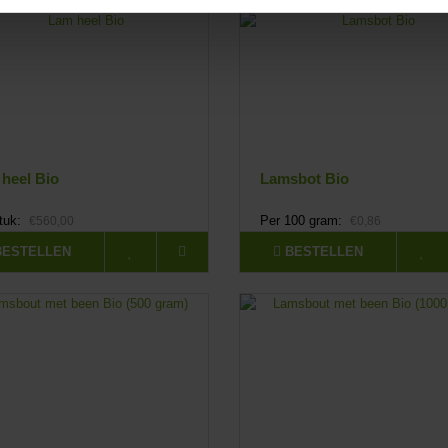
heel Bio
Lamsbot Bio
stuk:
Per 100 gram:
€560,00
€0,86
BESTELLEN
BESTELLEN