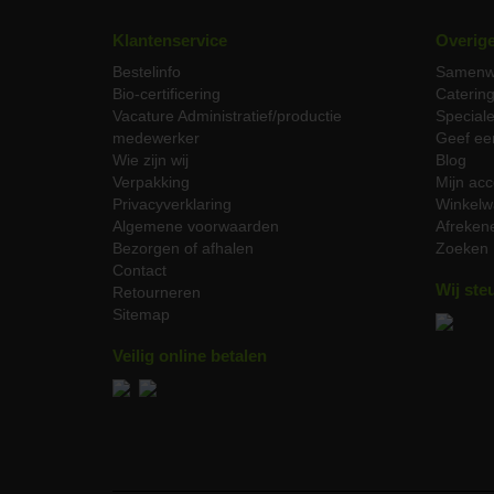
de st
Klantenservice
Overig
Ons
Bestelinfo
Samenw
Bio-certificering
Caterin
Bij J
Vacature Administratief/productie
Special
of vo
medewerker
Geef ee
gesne
Wie zijn wij
Blog
Verpakking
Mijn acc
Sma
Privacyverklaring
Winkelw
Algemene voorwaarden
Afreken
Lamsvl
Bezorgen of afhalen
Zoeken
waard
Contact
vitami
Wij ste
Retourneren
stevi
Sitemap
Biolo
terwi
Veilig online betalen
kernt
4 dag
beware
Bio