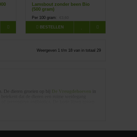
000
Lamsbout zonder been Bio
(500 gram)
Per 100 gram:
€3,60
BESTELLEN
Weergeven 1 t/m 18 van in totaal 29
. De dieren groeien op bij
De Vreugdehoeven
in
t betekent dat de dieren een ruime weidegang
of preventieve antibiotica. De korte lijnen tussen
ij weet waar het vlees vandaan komt en hoe het is
 afkomstig is van een SKAL-gecertificeerde
t regelmatig gecontroleerd. Voor de lammeren
rlijk gedrag en een rustig groeitempo. Ons biologisch
er zijn grootgebracht. Dat zie en proef je terug in