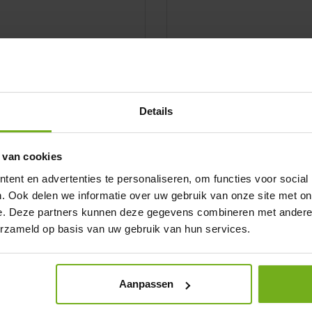
procureur met been Bio
Lamsrack Bio (500 gr)
100 gram:
Per 100 gram:
€2,86
€5,99
BESTELLEN
BESTELLEN
Details
 van cookies
ent en advertenties te personaliseren, om functies voor social
. Ook delen we informatie over uw gebruik van onze site met on
e. Deze partners kunnen deze gegevens combineren met andere i
erzameld op basis van uw gebruik van hun services.
stoofvlees Bio
Lamsshoarma Bio
100 gram:
Per 100 gram:
€3,15
€3,30
Aanpassen
BESTELLEN
BESTELLEN