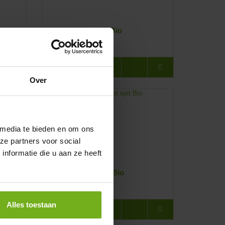
Lamsvleesspies Bio
Per 100 gram:
€3,80
BESTELLEN
Over
 media te bieden en om ons
ze partners voor social
nformatie die u aan ze heeft
Lam aan het spit Bio
Per stuk:
€600,00
Alles toestaan
BESTELLEN