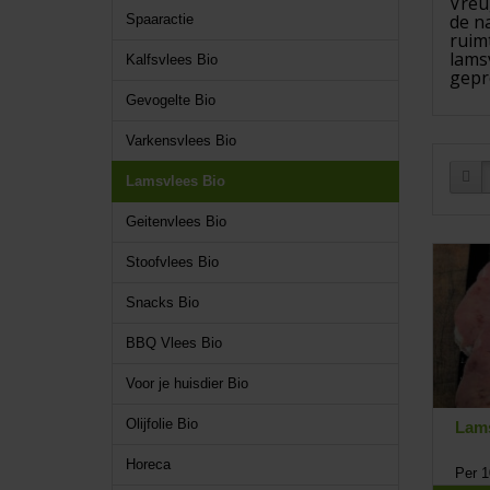
Vreu
de n
Spaaractie
ruim
lamsv
Kalfsvlees Bio
gepr
Gevogelte Bio
Varkensvlees Bio
Lamsvlees Bio
Geitenvlees Bio
Stoofvlees Bio
Snacks Bio
BBQ Vlees Bio
Voor je huisdier Bio
Olijfolie Bio
Lam
Horeca
Per 