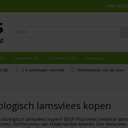
(06) 41232
Bio
Lamsvlees Bio
Geitenvlees Bio
Vleeswijzer
en BE
1-3 werkdagen levertijd
Rechtstreeks van de boer
ologisch lamsvlees kopen
e biologisch lamsvlees kopen? Bij JP Puurvlees bestel je lams
omst, rechtstreeks van Nederlandse boeren. Ons lamsvlees 