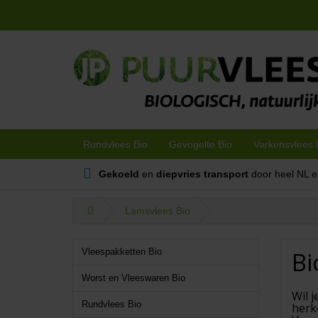
Rundvlees Bio
Gevogelte Bio
Varkensvlees 
Gekoeld
en
diepvries transport
door heel NL 
Lamsvlees Bio
Bi
Vleespakketten Bio
Worst en Vleeswaren Bio
Wil j
Rundvlees Bio
herk