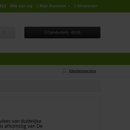
312
Wie zijn wij
Mijn Account
Afrekenen
0 product(en) - €0,00
Klantenservice
vlees van duidelijke
is afkomstig van De