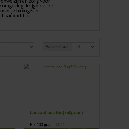
renwelzijn en zorg voor
e omgeving, krijgen volop
neer je biologisch
et aandacht is
Weergegeven:
Lamsrollade Bio(750gram)
Per 100 gram:
€3,60