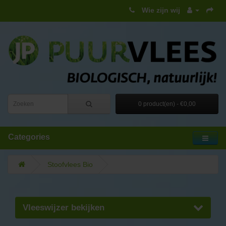
Wie zijn wij
0 product(en) - €0,00
Categories
Stoofvlees Bio
Vleeswijzer bekijken