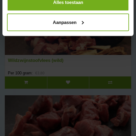
Alles toestaan
Aanpassen
Wildzwijnstoofvlees (wild)
Per 100 gram:
€3,80