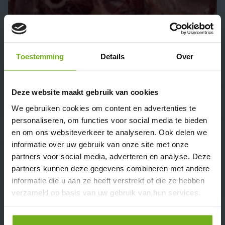
Reeschenkel (wild)
Toestemming
Details
Over
Per 100 gram:
€4,21
Deze website maakt gebruik van cookies
We gebruiken cookies om content en advertenties te
personaliseren, om functies voor social media te bieden
en om ons websiteverkeer te analyseren. Ook delen we
informatie over uw gebruik van onze site met onze
partners voor social media, adverteren en analyse. Deze
partners kunnen deze gegevens combineren met andere
informatie die u aan ze heeft verstrekt of die ze hebben
Reestoofvlees (wild)
verzameld op basis van uw gebruik van hun services.
Per 100 gram:
€4,39