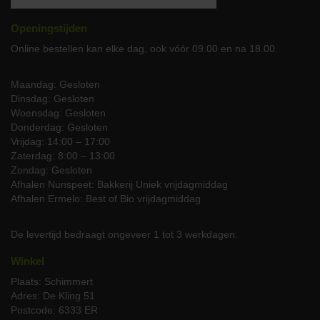
Bij ons profiteert u van een groot aantal voordelen, zoals:
Een uitgebreid aanbod aan vleesproducten
Openingstijden
Thuisbezorgd of op te halen in Schimmert
Online bestellen kan elke dag, ook vóór 09.00 en na 18.00.
Skal keurmerk aanwezig
Eenvoudig bestelproces
Maandag tot en met zaterdag bezorgd
Maandag: Gesloten
Online de bestelling te plaatsen
Dinsdag: Gesloten
Woensdag: Gesloten
Plaats uw bestelling
Donderdag: Gesloten
Vrijdag: 14:00 – 17:00
Wilt u zelf genieten van het lekkerste biologisch stoofvlees?
Zaterdag: 8:00 – 13:00
Bestel deze dan direct online en laat uw bestelling eenvoudig
Zondag: Gesloten
aan huis leveren. U bent ook meer dan welkom om uw
Afhalen Nunspeet: Bakkerij Uniek vrijdagmiddag
bestelling op te halen in Schimmert. Heeft u nog vragen over
Afhalen Ermelo: Best of Bio vrijdagmiddag
ons biologisch stoofvlees of een van de andere producten?
Neem dan gerust contact met ons op door middel van het
De levertijd bedraagt ongeveer 1 tot 3 werkdagen.
online contactformulier of bel naar
06-51085943
.
Winkel
Plaats: Schimmert
Adres: De Kling 51
Postcode: 6333 ER