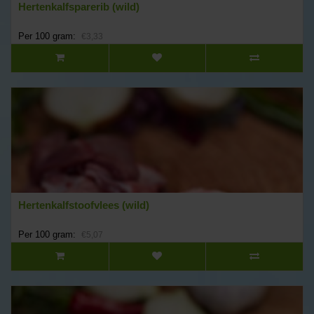
Hertenkalfsparerib (wild)
Per 100 gram:
€3,33
Hertenkalfstoofvlees (wild)
Per 100 gram:
€5,07