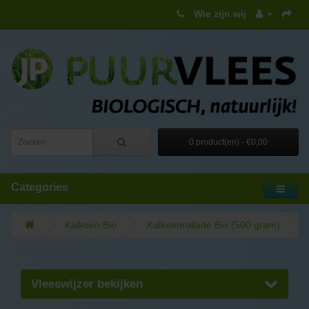
Wie zijn wij
0 product(en) - €0,00
Categories
Kalkoen Bio
Kalkoenrollade Bio (500 gram)
Vleeswijzer bekijken