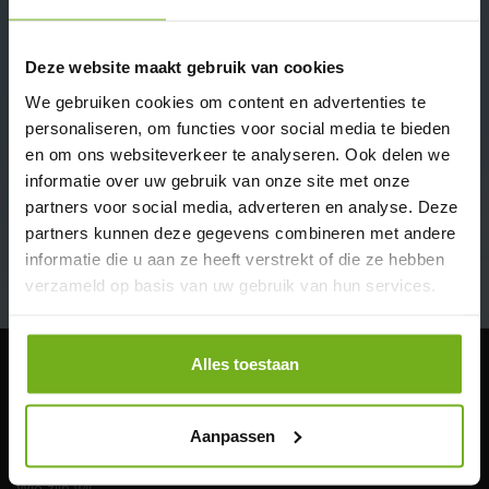
✔ Rechtstreeks van de boer
✔ Biologisch en dus Skal gecertificeerd
✔ Lees goed de bezorg info:
biologisch vlees bezorgen
Deze website maakt gebruik van cookies
Omschrijving
Beoordelingen (0)
We gebruiken cookies om content en advertenties te
personaliseren, om functies voor social media te bieden
Ontdek onze heerlijke
en om ons websiteverkeer te analyseren. Ook delen we
biologische kalkoenrollade (500
informatie over uw gebruik van onze site met onze
gram)
partners voor social media, adverteren en analyse. Deze
partners kunnen deze gegevens combineren met andere
Als u op zoek bent naar een uitzonderlijke maaltijd die zowel
Lees meer
informatie die u aan ze heeft verstrekt of die ze hebben
authentiek van smaak als duurzaam geproduceerd is, dan is onze
verzameld op basis van uw gebruik van hun services.
biologische Kalkoenrollade
een sublieme keuze. Bij JP
Puurvlees hebben we zorgvuldig het beste kalkoendijsenvlees
geselecteerd om u deze rijke, smaakvolle delicatesse te bieden.
Alles toestaan
Waarom biologische kalkoenrollade?
Klantenservice
Onze biologische kalkoenrollades zijn afkomstig van kalkoenen
Bestelinfo
die de vrijheid hebben gehad om natuurlijk te scharrelen, omringd
Aanpassen
Bio-certificering
door weiden en granen die vrij zijn van pesticiden en kunstmatige
Vacature Administratief/productie medewerker
bemesting. Dit zorgt ervoor dat het vlees dat op uw bord komt niet
Wie zijn wij