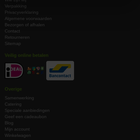
alleen
puur
en
milieuvriendelijk
is, maar ook ongeëvenaard in
Verpakking
smaak en textuur.
Privacyverklaring
Algemene voorwaarden
Handgemaakte kwaliteit
Bezorgen of afhalen
Contact
Elke rollade wordt met de hand gekruid en zorgvuldig opgerold,
Retourneren
waardoor de kruiden perfect samensmelten met het vlees. Het
Sitemap
resultaat is een malse kalkoenrollade die sappigheid en rijkheid in
elke hap garandeert.
Veilig online betalen
Simpel te bereiden
Onze Kalkoenrollade Bio komt keukenklaar bij u aan. Met slechts
een eenvoudige voorbereiding en kooktijd zit u binnen de kortste
keren aan tafel te genieten van een mindful maaltijd die smaakt
Overige
naar traditie.
Samenwerking
Verwarm uw oven voor op 175°C.
Catering
Plaats de rollade in een braadslede of op een rooster.
Speciale aanbiedingen
Braad de kalkoenrollade in ongeveer 45-60 minuten
Geef een cadeaubon
goudbruin en gaar.
Blog
Laat het even rusten voordat u het aansnijdt om de sappen
Mijn account
te bezinken en de smaak verder te versterken.
Winkelwagen