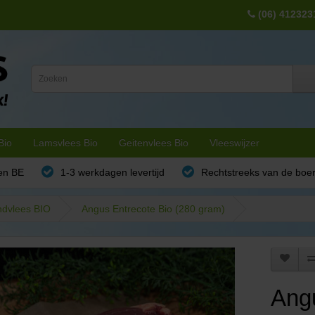
(06) 412323
Bio
Lamsvlees Bio
Geitenvlees Bio
Vleeswijzer
en BE
1-3 werkdagen levertijd
Rechtstreeks van de boe
dvlees BIO
Angus Entrecote Bio (280 gram)
Angu