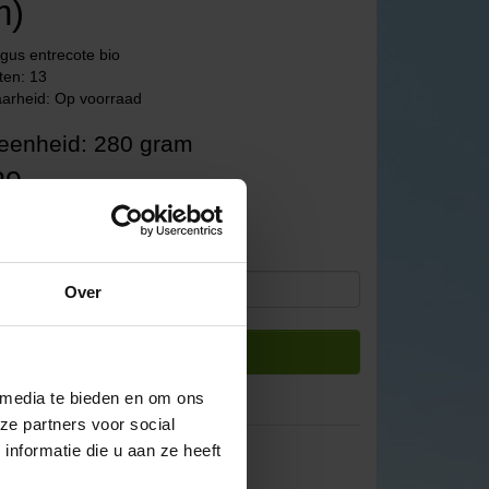
m)
gus entrecote bio
ten: 13
arheid: Op voorraad
eenheid: 280 gram
29
: €12,19
Over
Bestellen
 media te bieden en om ons
ze partners voor social
nformatie die u aan ze heeft