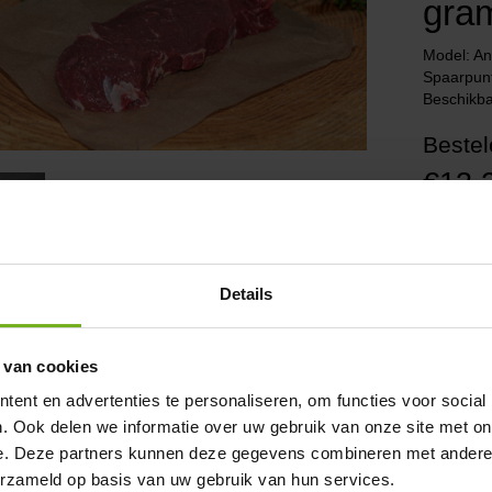
gra
Model: An
Spaarpun
Beschikba
Bestel
€13,
Excl. BTW
Aantal
achtelijk sinds 1924
r heel BE en NL gekoeld en diepvries transport.
Details
ertijd 1-3 werkdagen indien op voorraad.
htstreeks van de boer
logisch en dus Skal gecertificeerd
 van cookies
s goed de bezorg info:
biologisch vlees bezorgen
ent en advertenties te personaliseren, om functies voor social
chrijving
Beoordelingen (0)
. Ook delen we informatie over uw gebruik van onze site met on
gus Entrecote kopen?
e. Deze partners kunnen deze gegevens combineren met andere i
erzameld op basis van uw gebruik van hun services.