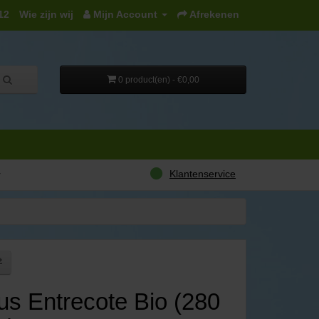
12
Wie zijn wij
Mijn Account
Afrekenen
0 product(en) - €0,00
Klantenservice
r
s Entrecote Bio (280