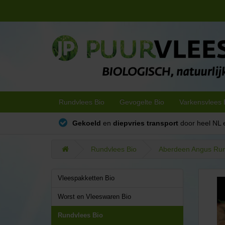
Rundvlees Bio
Gevogelte Bio
Varkensvlees 
Gekoeld
en
diepvries transport
door heel NL 
Rundvlees Bio
Aberdeen Angus Run
Vleespakketten Bio
Worst en Vleeswaren Bio
Rundvlees Bio