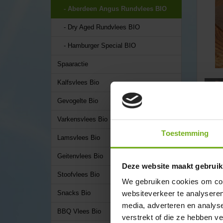
- Aberdeen Angus Rundvlees BIO
- Dry Aged Rundvlees BIO
- Hamburger Special BIO
Spaaractie
Kalfsvlees Bio
Gevogelte Bio
✔ Amb
Varkensvlees Bio
✔ Doo
Toestemming
Lamsvlees Bio
✔ Lev
✔ Rec
Geitenvlees Bio
✔ Bio
Deze website maakt gebruik
✔ Lee
Stoofvlees Bio
We gebruiken cookies om cont
Oms
websiteverkeer te analyseren
Snacks Bio
An
media, adverteren en analys
BBQ Vlees Bio
verstrekt of die ze hebben v