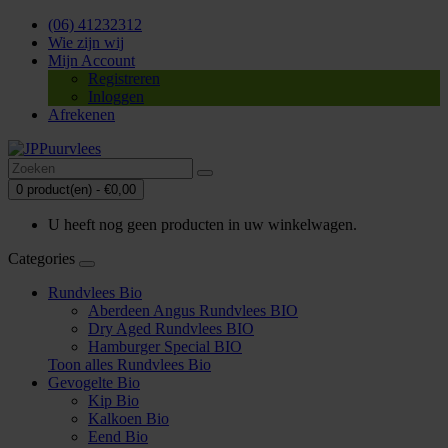
(06) 41232312
Wie zijn wij
Mijn Account
Registreren
Inloggen
Afrekenen
0 product(en) - €0,00
U heeft nog geen producten in uw winkelwagen.
Categories
Rundvlees Bio
Aberdeen Angus Rundvlees BIO
Dry Aged Rundvlees BIO
Hamburger Special BIO
Toon alles Rundvlees Bio
Gevogelte Bio
Kip Bio
Kalkoen Bio
Eend Bio