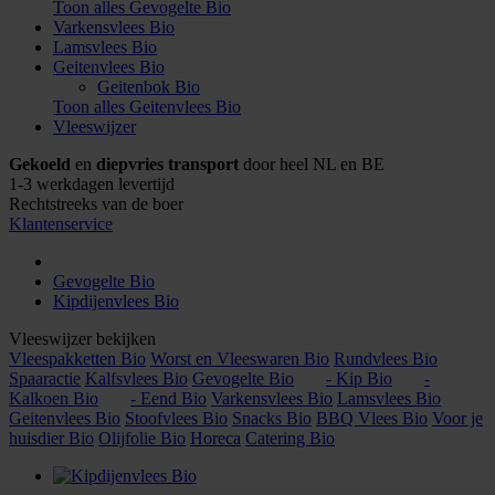
Toon alles Gevogelte Bio
Varkensvlees Bio
Lamsvlees Bio
Geitenvlees Bio
Geitenbok Bio
Toon alles Geitenvlees Bio
Vleeswijzer
Gekoeld
en
diepvries transport
door heel NL en BE
1-3 werkdagen levertijd
Rechtstreeks van de boer
Klantenservice
Gevogelte Bio
Kipdijenvlees Bio
Vleeswijzer bekijken
Vleespakketten Bio
Worst en Vleeswaren Bio
Rundvlees Bio
Spaaractie
Kalfsvlees Bio
Gevogelte Bio
- Kip Bio
-
Kalkoen Bio
- Eend Bio
Varkensvlees Bio
Lamsvlees Bio
Geitenvlees Bio
Stoofvlees Bio
Snacks Bio
BBQ Vlees Bio
Voor je
huisdier Bio
Olijfolie Bio
Horeca
Catering Bio