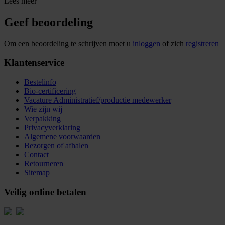
Lees meer
Geef beoordeling
Om een beoordeling te schrijven moet u
inloggen
of zich
registreren
Klantenservice
Bestelinfo
Bio-certificering
Vacature Administratief/productie medewerker
Wie zijn wij
Verpakking
Privacyverklaring
Algemene voorwaarden
Bezorgen of afhalen
Contact
Retourneren
Sitemap
Veilig online betalen