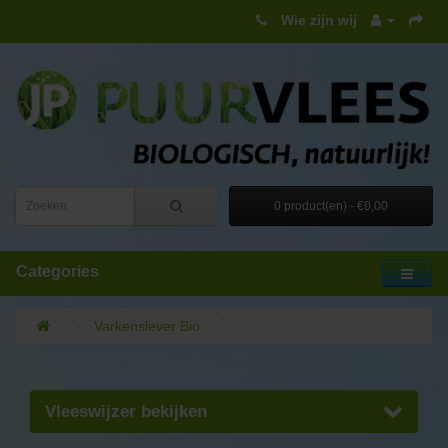
Wie zijn wij
0 product(en) - €0,00
Categories
Varkenslever Bio
Vleeswijzer bekijken