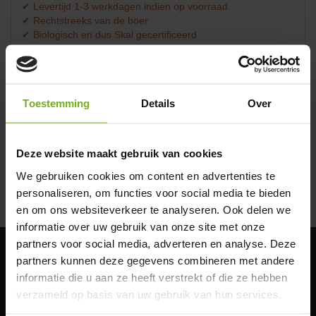
✔ Levertijd 1-3 werkdagen indien op voorraad.
✔ Rechtstreeks van de boer
✔ Biologisch en dus Skal gecertificeerd
✔ Lees goed de bezorg info:
biologisch vlees bezorgen
Omschrijving
Beoordelingen (0)
Biologische
Toestemming
Details
Over
schouderkarbonade kopen
Deze website maakt gebruik van cookies
Op zoek naar smaakvol varkensvlees? Dan is een
biologische schouderkarbonade wellicht wat je
We gebruiken cookies om content en advertenties te
Lees meer
zoekt. Dit stevige en sappige stuk vlees is ideaal
personaliseren, om functies voor social media te bieden
voor diverse bereidingen, van bakken tot stoven of
op de BBQ. Bij JP Puurvlees bestel je eenvoudig
en om ons websiteverkeer te analyseren. Ook delen we
online en krijg je jouw vlees vers of diepgevroren
informatie over uw gebruik van onze site met onze
thuisbezorgd, altijd van betrouwbare herkomst en
met respect voor dier en natuur.
partners voor social media, adverteren en analyse. Deze
partners kunnen deze gegevens combineren met andere
Wat is schouderkarbonade?
Klantenservice
informatie die u aan ze heeft verstrekt of die ze hebben
Bestelinfo
verzameld op basis van uw gebruik van hun services.
Bio-certificering
Een schouderkarbonade komt uit het voorste deel