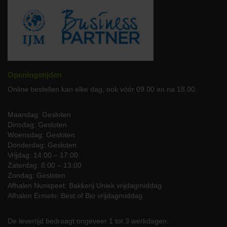
Bestel uw biologische runderlende-
rollade nu
Ervaar de luxe van hoogwaardig, biologisch vlees met onze
Runderlende-rollade. Bestel nu en geniet van de authentieke
smaak die alleen biologisch vlees kan bieden. Uw rollade wordt
Openingstijden
zorgvuldig verpakt en gekoeld geleverd, zodat u thuis kunt
genieten van de beste kwaliteit.
Online bestellen kan elke dag, ook vóór 09.00 en na 18.00.
Heeft u vragen of speciale wensen?
Maandag: Gesloten
Dinsdag: Gesloten
Ons team staat klaar om u te helpen met al uw vragen of speciale
Woensdag: Gesloten
verzoeken. Neem gerust
contact
op met onze klantenservice of
Donderdag: Gesloten
bel ons op
06-51085943
. Wij zorgen ervoor dat uw culinaire
Vrijdag: 14:00 – 17:00
ervaring met JP Puurvlees onvergetelijk wordt.
Zaterdag: 8:00 – 13:00
Zondag: Gesloten
Afhalen Nunspeet: Bakkerij Uniek vrijdagmiddag
Afhalen Ermelo: Best of Bio vrijdagmiddag
De levertijd bedraagt ongeveer 1 tot 3 werkdagen.