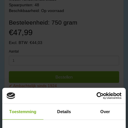
Spaarpunten: 48
Beschikbaarheid: Op voorraad
Besteleenheid: 750 gram
€47,99
Excl. BTW: €44,03
Aantal
Bestellen
✔ Ambachtelijk sinds 1924
✔ Door heel BE en NL gekoeld en diepvries transport.
✔ Levertijd 1-3 werkdagen indien op voorraad.
✔ Rechtstreeks van de boer
✔ Biologisch en dus Skal gecertificeerd
Toestemming
Details
Over
✔ Lees goed de bezorg info:
biologisch vlees bezorgen
Omschrijving
Beoordelingen (0)