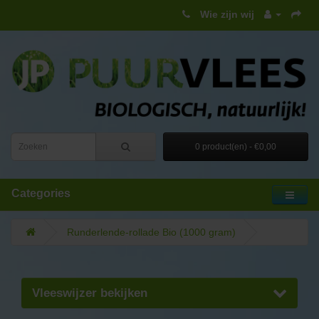
Wie zijn wij
0 product(en) - €0,00
Categories
Runderlende-rollade Bio (1000 gram)
Vleeswijzer bekijken