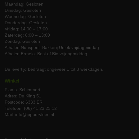
kies voor topkwaliteit biologisch vlees van JP Puurvlees. Voor
Maandag: Gesloten
meer inspiratie en recepten, bezoek onze receptenpagina.
Dinsdag: Gesloten
Porterhouse-steak recepten
Woensdag: Gesloten
Donderdag: Gesloten
Tip:
Combineer uw Porterhouse-steak met een van onze
Vrijdag: 14:00 – 17:00
biologische wijnen voor een onvergetelijke maaltijd.
Zaterdag: 8:00 – 13:00
Zondag: Gesloten
Vragen of persoonlijk advies?
Afhalen Nunspeet: Bakkerij Uniek vrijdagmiddag
Afhalen Ermelo: Best of Bio vrijdagmiddag
Ons deskundige team staat klaar om al uw vragen over onze
biologische Angus Porterhouse-steak te beantwoorden en u te
voorzien van persoonlijk bereidings- en serveeradvies. Neem
De levertijd bedraagt ongeveer 1 tot 3 werkdagen.
contact met ons op door te bellen naar
06-51085943
of via het
contactformulier
op onze website.
Winkel
Plaats: Schimmert
Adres: De Kling 51
Postcode: 6333 ER
Telefoon: (06) 41 23 23 12
Mail: info@jppuurvlees.nl