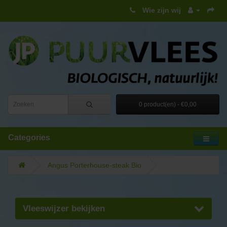
Wie zijn wij
0 product(en) - €0,00
Categories
Angus Porterhouse-steak Bio
Vleeswijzer bekijken