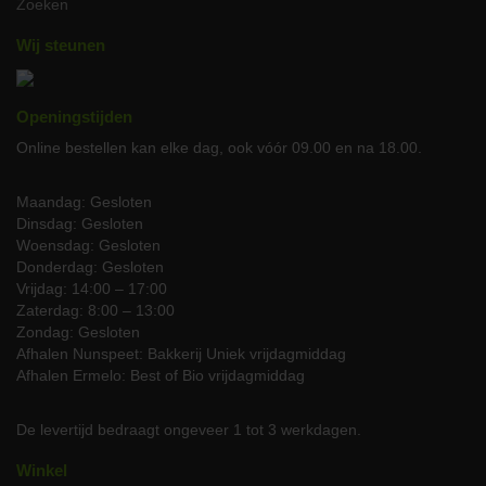
Zoeken
ongeveer 2-4 minuten per kant.
Leg het gebakken ontbijtspek op keukenpapier om
Wij steunen
overtollig vet te verwijderen.
Geniet van uw heerlijk krokante ontbijtspek!
Openingstijden
Bestellen en levering
Online bestellen kan elke dag, ook vóór 09.00 en na 18.00.
Bestel uw biologische ontbijtspek gemakkelijk online bij JP
Puurvlees. Plaats uw bestelling en wij zorgen ervoor dat het
gekoeld en vers bij u thuis wordt afgeleverd. Zo kunt u snel
Maandag: Gesloten
genieten van de authentieke smaak van ons ambachtelijk bereid
Dinsdag: Gesloten
ontbijtspek.
Woensdag: Gesloten
Donderdag: Gesloten
Ontdek de smaak van puur, biologisch en ambachtelijk bereid
Vrijdag: 14:00 – 17:00
ontbijtspek. Bestel nu en ervaar de kwaliteit van JP Puurvlees
Zaterdag: 8:00 – 13:00
zelf!
Zondag: Gesloten
Afhalen Nunspeet: Bakkerij Uniek vrijdagmiddag
Afhalen Ermelo: Best of Bio vrijdagmiddag
De levertijd bedraagt ongeveer 1 tot 3 werkdagen.
Winkel