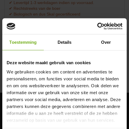
✔ Levertijd 1-3 werkdagen indien op voorraad.
✔ Rechtstreeks van de boer
✔ Biologisch en dus Skal gecertificeerd
✔ Lees goed de bezorg info:
biologisch vlees bezorgen
Omschrijving
Beoordelingen (0)
Biologisch ontbijtspek van JP
Toestemming
Details
Over
Puurvlees
Begin de dag op een smaakvolle en verantwoorde manier met het
Deze website maakt gebruik van cookies
biologische ontbijtspek
van JP Puurvlees. Ons ontbijtspek is
We gebruiken cookies om content en advertenties te
zorgvuldig geselecteerd en afkomstig van varkens die opgroeien in
Lees meer
personaliseren, om functies voor social media te bieden
de vrije natuur van het Vechtdal. Dit spek is een perfecte
toevoeging aan uw ontbijttafel of brunch, en biedt een heerlijk rijke
en om ons websiteverkeer te analyseren. Ook delen we
en volle smaak die alleen ambachtelijk bereid vlees kan bieden.
informatie over uw gebruik van onze site met onze
partners voor social media, adverteren en analyse. Deze
Traditioneel en ambachtelijk bereid
partners kunnen deze gegevens combineren met andere
Klantenservice
Het ontbijtspek wordt met zorg bereid in onze eigen worstmakerij.
informatie die u aan ze heeft verstrekt of die ze hebben
Het proces begint met het zouten van het spek, gevolgd door een
Bestelinfo
verzameld op basis van uw gebruik van hun services.
zorgvuldige droging. Vervolgens wordt het spek op ambachtelijke
Bio-certificering
wijze gerookt in onze eigen rookkast, waar het de unieke smaak