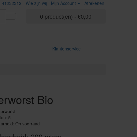
) 41232312
Wie zijn wij
Mijn Account
Afrekenen
0 product(en) - €0,00
Klantenservice
erworst Bio
verworst
ten: 5
arheid: Op voorraad
leenheid: 200 gram