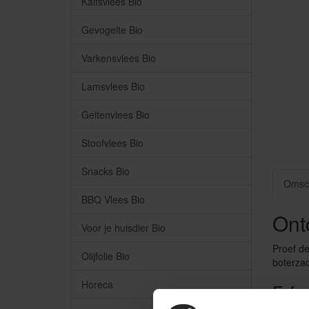
Kalfsvlees Bio
Gevogelte Bio
Varkensvlees Bio
Lamsvlees Bio
Geitenvlees Bio
Stoofvlees Bio
Snacks Bio
Omsch
BBQ Vlees Bio
Ont
Voor je huisdier Bio
Proef de
Olijfolie Bio
boterzac
Horeca
Erfgo