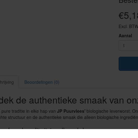
€5,1
Excl. BTW
Aantal
rijving
Beoordelingen (0)
dek de authentieke smaak van onz
 pure traditie in elke hap van
JP Puurvlees'
biologische leverworst. On
hte structuur en de authentieke smaak die alleen biologische ingredië
ed en kwaliteit in elke plak