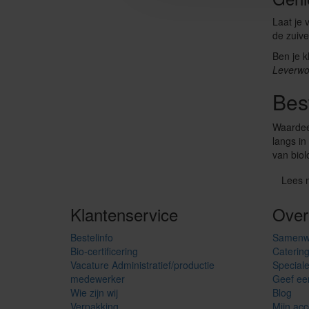
Laat je 
de zuive
Ben je k
Leverwo
Bes
Waardeer
langs in
van biol
Lees 
Klantenservice
Over
Bestelinfo
Samenw
Bio-certificering
Caterin
Vacature Administratief/productie
Special
medewerker
Geef ee
Wie zijn wij
Blog
Verpakking
Mijn acc