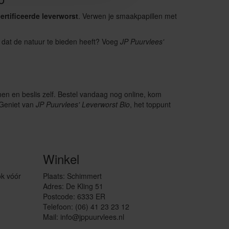
ertificeerde leverworst
. Verwen je smaakpapillen met
 dat de natuur te bieden heeft? Voeg
JP Puurvlees'
en en beslis zelf. Bestel vandaag nog online, kom
 Geniet van
JP Puurvlees' Leverworst Bio
, het toppunt
Winkel
ok vóór
Plaats: Schimmert
Adres: De Kling 51
Postcode: 6333 ER
Telefoon: (06) 41 23 23 12
Mail: info@jppuurvlees.nl