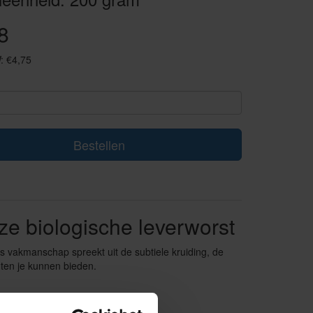
8
: €4,75
Bestellen
e biologische leverworst
s vakmanschap spreekt uit de subtiele kruiding, de
nten je kunnen bieden.