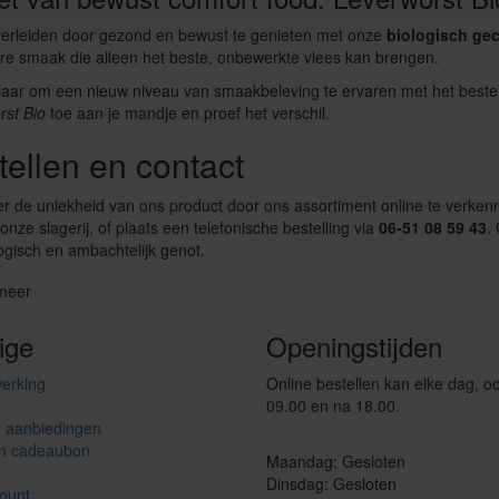
verleiden door gezond en bewust te genieten met onze
biologisch gec
re smaak die alleen het beste, onbewerkte vlees kan brengen.
laar om een nieuw niveau van smaakbeleving te ervaren met het beste
rst Bio
toe aan je mandje en proef het verschil.
tellen en contact
 de uniekheid van ons product door ons assortiment online te verkenn
 onze slagerij, of plaats een telefonische bestelling via
06-51 08 59 43
.
ogisch en ambachtelijk genot.
meer
ige
Openingstijden
erking
Online bestellen kan elke dag, o
g
09.00 en na 18.00.
e aanbiedingen
n cadeaubon
Maandag: Gesloten
Dinsdag: Gesloten
ount