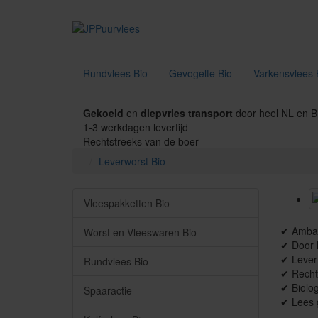
Rundvlees Bio
Gevogelte Bio
Varkensvlees 
Gekoeld
en
diepvries transport
door heel NL en 
1-3 werkdagen levertijd
Rechtstreeks van de boer
Leverworst Bio
Vleespakketten Bio
✔ Ambac
Worst en Vleeswaren Bio
✔ Door h
✔ Levert
Rundvlees Bio
✔ Recht
✔ Biolog
Spaaractie
✔ Lees 