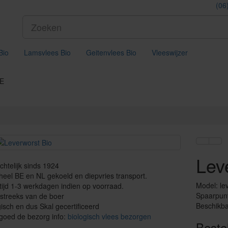
(06
Bio
Lamsvlees Bio
Geitenvlees Bio
Vleeswijzer
BE
Lev
htelijk sinds 1924
eel BE en NL gekoeld en diepvries transport.
Model: le
ijd 1-3 werkdagen indien op voorraad.
Spaarpun
streeks van de boer
Beschikba
isch en dus Skal gecertificeerd
goed de bezorg info:
biologisch vlees bezorgen
Beste