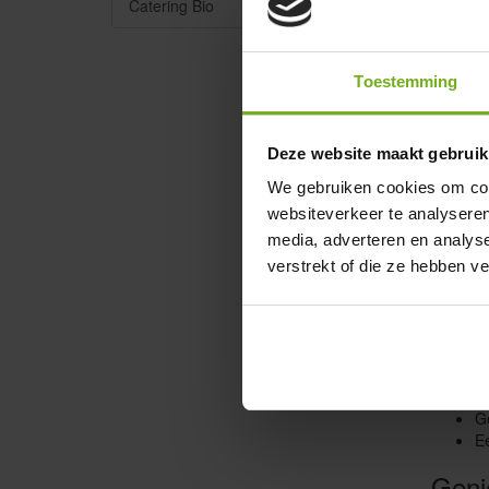
Catering Bio
Bij JP P
geselect
Biol
Toestemming
Onze bel
uitmunte
Deze website maakt gebruik
antibiot
We gebruiken cookies om cont
Geno
websiteverkeer te analyseren
JP Puurv
media, adverteren en analys
dient al
verstrekt of die ze hebben v
Ber
10
Zo
Vo
G
Ee
Geni