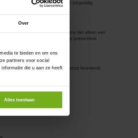
wijze van leverworst. Vervaardigd met zorgvuldig
 aan smaak en traditie.
Over
gefokte varkens uit Vechtdal bieden ons niet alleen een
t respect voor dierenwelzijn, zonder preventieve
onze leverworst.
 media te bieden en om ons
ze partners voor social
lank tot aan een rijkelijke boterham, onze leverworst
nformatie die u aan ze heeft
Alles toestaan
o