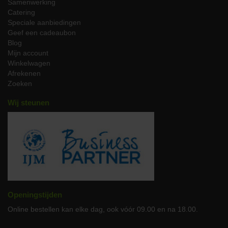
Samenwerking
bot is een waar genot voor elke hobbykok. Volg bijvoorbeeld onze
Catering
tips voor lamsbout uit de oven:
Speciale aanbiedingen
Bereid je kruiden of marinade voor en wrijf de lamsbout
Geef een cadeaubon
hiermee in, om het vervolgens in te laten trekken. Smaken
Blog
die goed bij lamsvlees passen zijn rozemarijn, knoflook,
Mijn account
korianderzaad, tijm, harissa, oregano en natuurlijk zout en
Winkelwagen
peper
Afrekenen
Verwarm de oven voor op 175°C. Plaats de lamsbout in een
Zoeken
braadslee en rooster deze 60 tot 75 minuten in de oven
Wij steunen
Bedruip het vlees regelmatig met het eigen vocht voor een
sappig resultaat
Controleer de kerntemperatuur met een vleesthermometer.
De kerntemperatuur dient circa 70°C te zijn voor een
smaakvolle, licht rosé binnenkant
Laat het vlees na het braden even rusten voor een
gelijkmatige sappigheid en dien de lamsbout zonder been
bijvoorbeeld op met geroosterde aardappeltjes en wortels
Ben je op zoek naar inspiratie? Bekijk deze selectie aan
Openingstijden
lamsboutrecepten
en breng wat variatie op de eettafel!
Online bestellen kan elke dag, ook vóór 09.00 en na 18.00.
Reviews van onze klanten