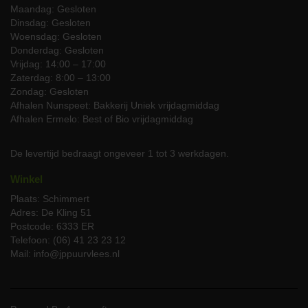
Maandag: Gesloten
Lees wat anderen zeggen over de kwaliteit en smaak van onze
Dinsdag: Gesloten
lamsbout zonder been en ontdek waarom JP Puurvlees de beste
Woensdag: Gesloten
keuze is:
Donderdag: Gesloten
Vrijdag: 14:00 – 17:00
"De biologische lamsbout was de ster van ons familiediner.
Zaterdag: 8:00 – 13:00
Ongelooflijk mals en vol van smaak!"
Zondag: Gesloten
"Ik waardeer de inzet van JP Puurvlees voor dierenwelzijn
Afhalen Nunspeet: Bakkerij Uniek vrijdagmiddag
en duurzaamheid. Dit merk je aan de kwaliteit van het
Afhalen Ermelo: Best of Bio vrijdagmiddag
vlees!"
"Eenvoudig te bereiden met de bijgeleverde instructies en
elke keer weer een perfect resultaat."
De levertijd bedraagt ongeveer 1 tot 3 werkdagen.
Plaats een bestelling bij JP
Winkel
Puurvlees
Plaats: Schimmert
Adres: De Kling 51
Maak van elke maaltijd een bijzondere ervaring met onze
Postcode: 6333 ER
biologische lamsbout zonder been en plaats direct een bestelling
Telefoon: (06) 41 23 23 12
in onze webshop. We bezorgen in heel Nederland gekoeld. Heb je
Mail: info@jppuurvlees.nl
vragen of specifieke verzoeken? Neem dan gerust contact op via
het
contactformulier
.