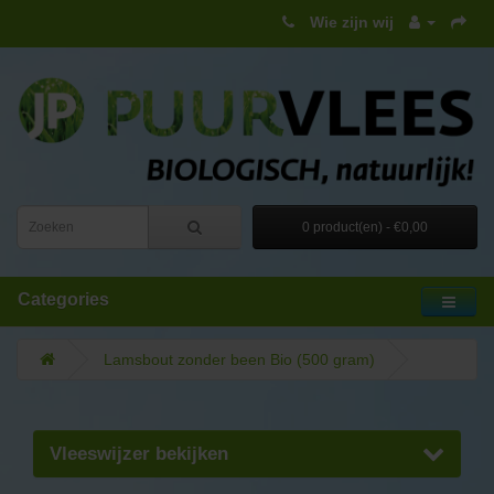
Wie zijn wij
0 product(en) - €0,00
Categories
Lamsbout zonder been Bio (500 gram)
Vleeswijzer bekijken