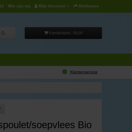
12
Wie zijn wij
Mijn Account
Afrekenen
0 product(en) - €0,00
Klantenservice
r
spoulet/soepvlees Bio