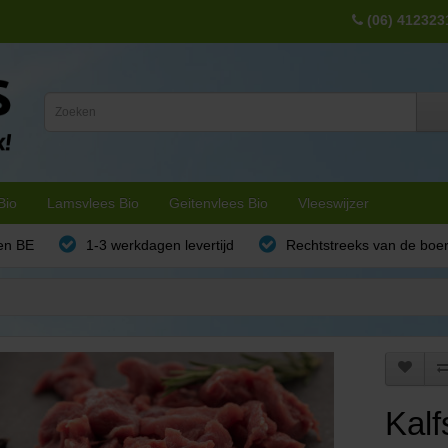
(06) 412323
Bio
Lamsvlees Bio
Geitenvlees Bio
Vleeswijzer
en BE
1-3 werkdagen levertijd
Rechtstreeks van de boe
Kalf