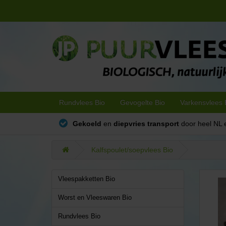
Rundvlees Bio
Gevogelte Bio
Varkensvlees 
Gekoeld
en
diepvries transport
door heel NL 
Kalfspoulet/soepvlees Bio
Vleespakketten Bio
Worst en Vleeswaren Bio
Rundvlees Bio