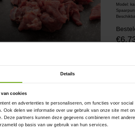
Model: ka
Spaarpun
Beschikba
Bestel
€6,7
Excl. BTW
Aantal
achtelijk sinds 1924
Details
r heel BE en NL gekoeld en diepvries transport.
ertijd 1-3 werkdagen indien op voorraad.
htstreeks van de boer
 van cookies
logisch en dus Skal gecertificeerd
ent en advertenties te personaliseren, om functies voor social
s goed de bezorg info:
biologisch vlees bezorgen
. Ook delen we informatie over uw gebruik van onze site met on
chrijving
Beoordelingen (0)
e. Deze partners kunnen deze gegevens combineren met andere i
erzameld op basis van uw gebruik van hun services.
ologisch kalfspoulet/soepvlees van J