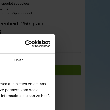
lfspoulet-soepvlees
ten: 5
arheid: Op voorraad
eenheid: 250 gram
3
: €6,17
Over
Bestellen
 media te bieden en om ons
ze partners voor social
nformatie die u aan ze heeft
P Puurvlees