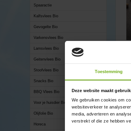
Spaaractie
Kalfsvlees Bio
Gevogelte Bio
Varkensvlees Bio
Lamsvlees Bio
Geitenvlees Bio
Stoofvlees Bio
✔ Amb
Toestemming
✔ Doo
Snacks Bio
✔ Lev
✔ Rec
Deze website maakt gebruik
BBQ Vlees Bio
✔ Bio
We gebruiken cookies om cont
✔ Lee
Voor je huisdier Bio
websiteverkeer te analyseren
Oms
Olijfolie Bio
media, adverteren en analys
verstrekt of die ze hebben v
Bi
Horeca