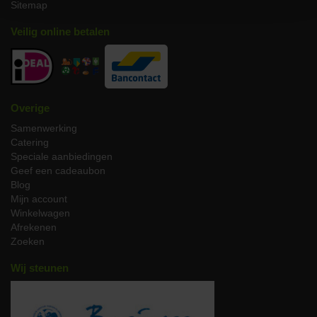
Sitemap
bestrijdingsmiddelen.
Korte Voedselketen:
Direct van de boer naar de slager
Veilig online betalen
naar uw bord, voor maximale versheid en traceerbaarheid.
Bereidingswijze biologische kalfsoester
Zorg ervoor dat de kalfsoester op kamertemperatuur is
voordat u begint met bakken.
Overige
Verhit wat boter of olie in een pan op middelhoog vuur.
Samenwerking
Bak de kalfsoester 4 minuten aan elke kant voor een
Catering
perfecte medium-rare gaarheid.
Speciale aanbiedingen
Laat het vlees na het bakken even rusten voor een sappige
Geef een cadeaubon
en malse ervaring.
Blog
Tip:
Omwikkel de kalfsoester met een plakje biologisch spek en
Mijn account
zet dit vast met een touwtje voor een extra smaakdimensie.
Winkelwagen
Afrekenen
Bestel uw biologische kalfsoester
Zoeken
vandaag nog
Wij steunen
Verwen uzelf en uw gasten met onze verfijnde biologische
kalfsoester, perfect voor een luxe diner of een speciale
gelegenheid. Bestel nu en ervaar de rijke, authentieke smaak van
vlees zoals het bedoeld is. Onze kalfsoester wordt met zorg