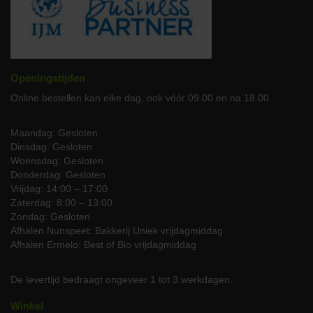
gesneden en gewogen op een standaard van 150 gram, klaar om
te koken.
Vragen of speciale verzoeken?
Openingstijden
Ons toegewijde team staat klaar om u te helpen met persoonlijke
aanbevelingen of speciale verzoeken. Neem
contact
op via
06-
Online bestellen kan elke dag, ook vóór 09.00 en na 18.00.
51085943
of stuur een bericht via ons
contactformulier
voor een
service op maat.
Maandag: Gesloten
Dinsdag: Gesloten
Woensdag: Gesloten
Donderdag: Gesloten
Vrijdag: 14:00 – 17:00
Zaterdag: 8:00 – 13:00
Zondag: Gesloten
Afhalen Nunspeet: Bakkerij Uniek vrijdagmiddag
Afhalen Ermelo: Best of Bio vrijdagmiddag
De levertijd bedraagt ongeveer 1 tot 3 werkdagen.
Winkel