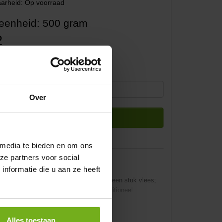
arheid: Op voorraad
eenheid: 500 gram
2
: €6,90
Over
Bestellen
 media te bieden en om ons
ze partners voor social
gische hamschijf
nformatie die u aan ze heeft
ze
biologische hamschijf
is meer dan een stuk vlees;
slagerij, presenteert met trots een traditioneel
Alles toestaan