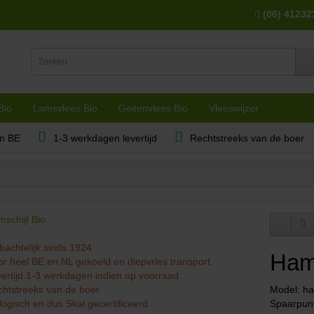
(06) 41232
Bio
Lamsvlees Bio
Geitenvlees Bio
Vleeswijzer
en BE
1-3 werkdagen levertijd
Rechtstreeks van de boer
achtelijk sinds 1924
Hams
r heel BE en NL gekoeld en diepvries transport.
ertijd 1-3 werkdagen indien op voorraad.
htstreeks van de boer
Model: ha
logisch en dus Skal gecertificeerd
Spaarpun