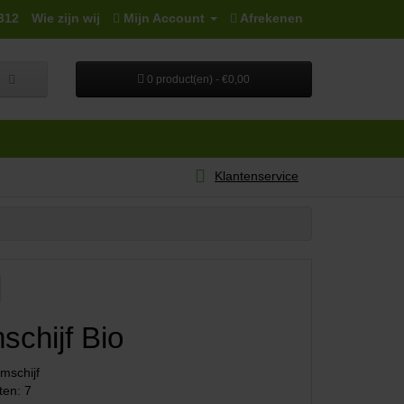
312
Wie zijn wij
Mijn Account
Afrekenen
0 product(en) - €0,00
Klantenservice
chijf Bio
mschijf
ten: 7