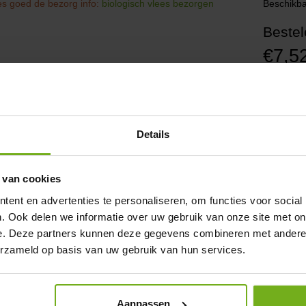
s goed de bezorg info:
biologisch vlees bezorgen
Beschikba
Bestel
€7,5
Excl. BTW
Aantal
Details
 van cookies
chrijving
Beoordelingen (0)
ent en advertenties te personaliseren, om functies voor social
. Ook delen we informatie over uw gebruik van onze site met on
tdek de authentieke smaak van biolo
e. Deze partners kunnen deze gegevens combineren met andere i
m bij de culinaire ervaring waar ambacht en duurzaamheid samenkomen. On
erzameld op basis van uw gebruik van hun services.
 een belofte van kwaliteit en authenticiteit. JP Puurvlees, uw vertrouwde online 
roduct dat uw huisgerechten transformeert in een feestmaal.
ees meer
 is een hamschijf?
Aanpassen