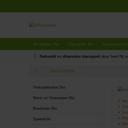
Rundvlees Bio
Gevogelte Bio
Varkensvlees 
Gekoeld
en
diepvries transport
door heel NL 
Hamschijf Bio
Vleespakketten Bio
Worst en Vleeswaren Bio
✔ Amb
✔ Doo
Rundvlees Bio
✔ Lev
✔ Rec
Spaaractie
✔ Bio