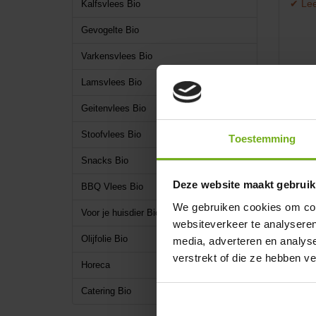
✔ Lee
Kalfsvlees Bio
Gevogelte Bio
Varkensvlees Bio
Lamsvlees Bio
Geitenvlees Bio
Stoofvlees Bio
Toestemming
Snacks Bio
Deze website maakt gebruik
BBQ Vlees Bio
Oms
We gebruiken cookies om cont
Voor je huisdier Bio
websiteverkeer te analyseren
On
Olijfolie Bio
media, adverteren en analys
Welko
verstrekt of die ze hebben v
Horeca
het is
vleesp
Catering Bio
L
Wat