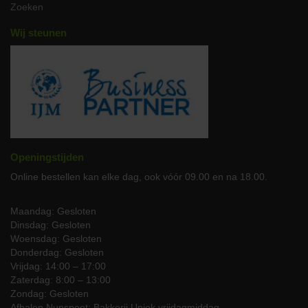
Zoeken
daar ook van voorzien. Kortom: alles is mogelijk bij JP Puurvlees.
Nog een vraag over een biologische catering of iets anders? Bel of
Wij steunen
mail ons gerust.
Openingstijden
Online bestellen kan elke dag, ook vóór 09.00 en na 18.00.
Maandag: Gesloten
Dinsdag: Gesloten
Woensdag: Gesloten
Donderdag: Gesloten
Vrijdag: 14:00 – 17:00
Zaterdag: 8:00 – 13:00
Zondag: Gesloten
Afhalen Nunspeet: Bakkerij Uniek vrijdagmiddag