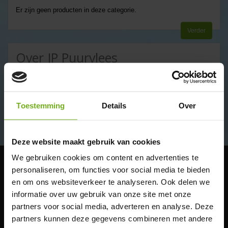
Er zijn geen producten in deze categorie.
Verder
Over JP Puurvlees
In april 2011 is
Jaap van der Plas
, als vierde generatie uit een
slagersfamilie, begonnen met de verkoop van biologisch vlees onder
de naam JP Puurvlees. Vervolgens werd er in 2013 een biologische
Toestemming
Details
Over
slagerij opgericht in Schimmert. Kwaliteit van het vlees én
Lees meer
dierenwelzijn staan bij ons altijd centraal. Dit is dan ook de reden
geweest dat Jaap biologisch vlees is gaan kopen. Bij JP Puurvlees kun
je altijd rekenen op de onderstaande voordelen:
Deze website maakt gebruik van cookies
Dierenwelzijn en kwaliteit staan altijd centraal;
We gebruiken cookies om content en advertenties te
Divers en groot assortiment;
personaliseren, om functies voor social media te bieden
Thuis laten bezorgen of ophalen in Schimmert;
Klantenservice
Beschikt over een keurmerk;
en om ons websiteverkeer te analyseren. Ook delen we
Bestelinfo
Eenvoudig en transparant bestelproces;
informatie over uw gebruik van onze site met onze
Bio-certificering
partners voor social media, adverteren en analyse. Deze
Een biologische catering voor jouw
Vacature Administratief/productie medewerker
partners kunnen deze gegevens combineren met andere
Wie zijn wij
feest!