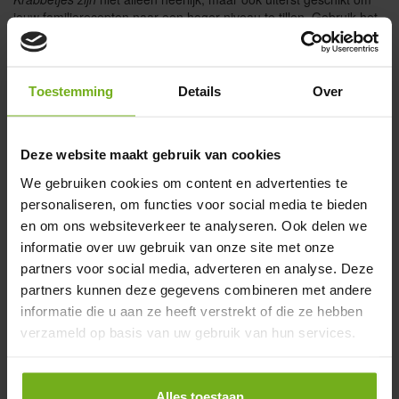
jouw familierecepten naar een hoger niveau te tillen. Gebruik het
om je eigen worst te maken of voeg het toe aan je zuurkool voor
een diepe, rijke smaak.
Bereidingswijze en tips
Toestemming
Details
Over
Bij het bereiden (zoals langzaam garen of grillen) komt het vet
mooi los, wat zorgt voor een sappige, bijna zoete smaak met een
Deze website maakt gebruik van cookies
hartige, licht rokerige ondertoon. Perfect als comfortfood of als
smaakmaker in stoofschotels en BBQ-gerechten.
We gebruiken cookies om content en advertenties te
Bestel nu en geniet van pure kwaliteit
personaliseren, om functies voor social media te bieden
en om ons websiteverkeer te analyseren. Ook delen we
Biologisch:
100% biologisch, rechtstreeks van de boer
informatie over uw gebruik van onze site met onze
Duurzaam:
Milieuvriendelijk geproduceerd met respect
partners voor social media, adverteren en analyse. Deze
voor dier en natuur
partners kunnen deze gegevens combineren met andere
Vers:
Geleverd in optimale conditie, klaar voor gebruik
informatie die u aan ze heeft verstrekt of die ze hebben
Veelzijdig:
Een essentieel ingrediënt voor diverse culinaire
creaties
verzameld op basis van uw gebruik van hun services.
Bestel
krabbetjes Bio
vandaag nog en ontdek de ware smaak van
biologisch varkensvlees. Voeg toe aan je winkelwagentje en kies
voor afhalen in Schimmert of laat het thuisbezorgen met onze
Alles toestaan