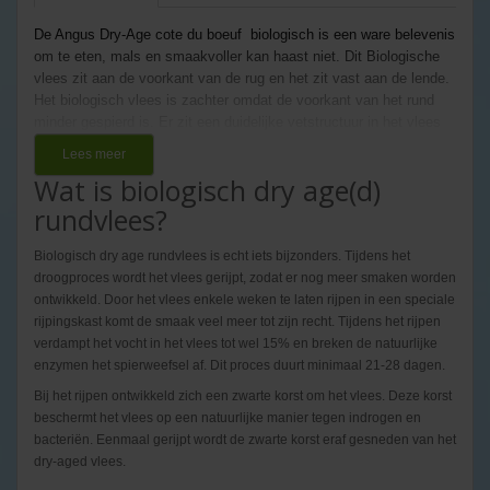
De Angus Dry-Age cote du boeuf biologisch is een ware belevenis
om te eten, mals en smaakvoller kan haast niet. Dit Biologische
vlees zit aan de voorkant van de rug en het zit vast aan de lende.
Het biologisch vlees is zachter omdat de voorkant van het rund
minder gespierd is. Er zit een duidelijke vetstructuur in het vlees
die voor meer smaak zorgt. Dry-Age zorgt ervoor dat het vlees
Lees meer
nog zachter en smaakvoller is. Het vlees heeft 28 dagen in de
Wat is biologisch dry age(d)
Dry-Age kast gelegen en gerijpt en is met zorg behandeld. Vlees
is 120 dagen gerijpt.
rundvlees?
Biologisch dry age rundvlees is echt iets bijzonders. Tijdens het
Super mals
droogproces wordt het vlees gerijpt, zodat er nog meer smaken worden
ontwikkeld. Door het vlees enkele weken te laten rijpen in een speciale
rijpingskast komt de smaak veel meer tot zijn recht. Tijdens het rijpen
verdampt het vocht in het vlees tot wel 15% en breken de natuurlijke
enzymen het spierweefsel af. Dit proces duurt minimaal 21-28 dagen.
Bij het rijpen ontwikkeld zich een zwarte korst om het vlees. Deze korst
beschermt het vlees op een natuurlijke manier tegen indrogen en
bacteriën. Eenmaal gerijpt wordt de zwarte korst eraf gesneden van het
dry-aged vlees.