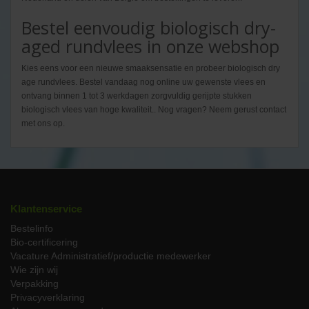
Bestel eenvoudig biologisch dry-
aged rundvlees in onze webshop
Kies eens voor een nieuwe smaaksensatie en probeer biologisch dry
age rundvlees. Bestel vandaag nog online uw gewenste vlees en
ontvang binnen 1 tot 3 werkdagen zorgvuldig gerijpte stukken
biologisch vlees van hoge kwaliteit.. Nog vragen? Neem gerust contact
met ons op.
Klantenservice
Bestelinfo
Bio-certificering
Vacature Administratief/productie medewerker
Wie zijn wij
Verpakking
Privacyverklaring