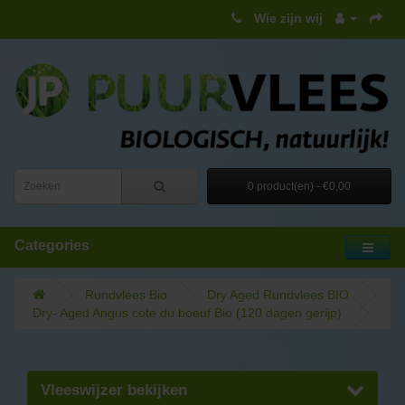
Wie zijn wij
0 product(en) - €0,00
Categories
Rundvlees Bio
Dry Aged Rundvlees BIO
Dry- Aged Angus cote du boeuf Bio (120 dagen gerijp)
Vleeswijzer bekijken