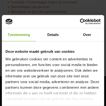
✔ Levertijd 1-3 werkdagen indien op voorraad.
✔ Rechtstreeks van de boer
✔ Biologisch en dus Skal gecertificeerd
✔ Lees goed de bezorg info:
biologisch vlees bezorgen
Omschrijving
Beoordelingen (0)
Bbq-worst bio: de perfecte
Toestemming
Details
Over
keuze voor liefhebbers van
puur smaakgenot
Deze website maakt gebruik van cookies
Ontdek de authentieke smaak van onze
biologische BBQ-
We gebruiken cookies om content en advertenties te
Lees meer
worsten
, de culinaire ster van elke barbecue. Bij JP Puurvlees
personaliseren, om functies voor social media te bieden
staan we garant voor worsten die niet alleen je smaakpapillen
en om ons websiteverkeer te analyseren. Ook delen we
verwennen, maar ook bijdragen aan een duurzame wereld.
informatie over uw gebruik van onze site met onze
Biologisch genot van eigen bodem
partners voor social media, adverteren en analyse. Deze
partners kunnen deze gegevens combineren met andere
Onze BBQ-worsten zijn afkomstig van varkens die opgroeien in de
Klantenservice
informatie die u aan ze heeft verstrekt of die ze hebben
vrije natuur van het Vechtdal, waar ze genieten van een ruime
Bestelinfo
verzameld op basis van uw gebruik van hun services.
leefomgeving en een dieet van puur natuurlijke voeding. Dit
Bio-certificering
resulteert in
eersteklas kwaliteitsvlees
, rijk aan smaak en vrij van