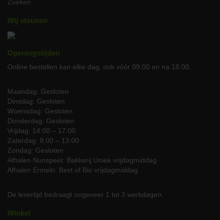
Zoeken
serveert.
Wij steunen
Om de sappigheid en smaak te behouden, raden we aan om de
worsten niet te doorprikken tijdens het grillen.
Openingstijden
Commitment aan duurzaamheid
Online bestellen kan elke dag, ook vóór 09.00 en na 18.00.
Wanneer je kiest voor onze
BBQ-worst Bio
, kies je niet alleen
voor een heerlijke maaltijd, maar ook voor een product dat
bijdraagt aan een betere planeet. Onze worsten zijn SKAL-
Maandag: Gesloten
gecertificeerd, wat betekent dat ze voldoen aan strenge
Dinsdag: Gesloten
biologische normen die zorgen voor de bescherming van onze
Woensdag: Gesloten
aarde.
Donderdag: Gesloten
Vrijdag: 14:00 – 17:00
Bestel nu en proef het verschil!
Zaterdag: 8:00 – 13:00
Zondag: Gesloten
Ervaar de volle, rijke smaak van onze biologische BBQ-worsten bij
Afhalen Nunspeet: Bakkerij Uniek vrijdagmiddag
je volgende barbecue. Bestel eenvoudig online en geniet van het
Afhalen Ermelo: Best of Bio vrijdagmiddag
gemak van een thuisbezorging of kom langs in onze winkel in
Schimmert. Voor meer informatie of persoonlijk advies, bel ons op
06-51085943
of gebruik ons
contactformulier
.
De levertijd bedraagt ongeveer 1 tot 3 werkdagen.
Winkel