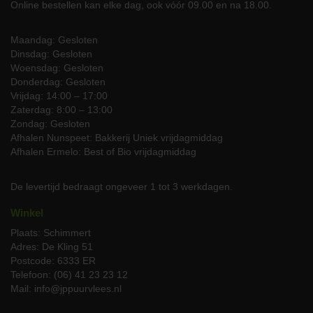
Online bestellen kan elke dag, ook vóór 09.00 en na 18.00.
Bent u klaar om dit hoogwaardige stuk vlees in huis te halen?
Bestel uw biologische Shortribs vandaag nog online bij JP
Maandag: Gesloten
Puurvlees. Kies voor het gemak van thuisbezorging middels onze
Dinsdag: Gesloten
gekoelde transport, of haal uw bestelling op aan de Stationslaan
Woensdag: Gesloten
39 te Schimmert in onze biologische slagerij.
Donderdag: Gesloten
Vrijdag: 14:00 – 17:00
Mocht u vragen hebben of meer informatie wensen over onze
Zaterdag: 8:00 – 13:00
producten, neem dan gerust
contact
op met onze klantenservice
Zondag: Gesloten
via telefoon 06-51 08 59 43 of email op info@jppuurvlees.nl. Wij
Afhalen Nunspeet: Bakkerij Uniek vrijdagmiddag
staan voor u klaar en helpen u graag verder om van elke maaltijd
Afhalen Ermelo: Best of Bio vrijdagmiddag
een bijzonder moment te maken.
De levertijd bedraagt ongeveer 1 tot 3 werkdagen.
Winkel
Plaats: Schimmert
Adres: De Kling 51
Postcode: 6333 ER
Telefoon: (06) 41 23 23 12
Mail: info@jppuurvlees.nl