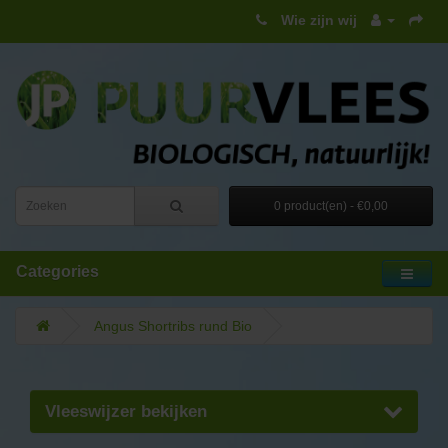
Wie zijn wij
0 product(en) - €0,00
Categories
Angus Shortribs rund Bio
Vleeswijzer bekijken