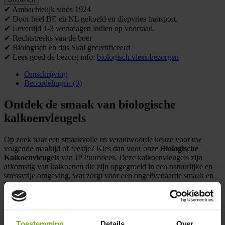
✔ Ambachtelijk sinds 1924
✔ Door heel BE en NL gekoeld en diepvries transport.
✔ Levertijd 1-3 werkdagen indien op voorraad.
✔ Rechtstreeks van de boer
✔ Biologisch en dus Skal gecertificeerd
✔ Lees goed de bezorg info:
biologisch vlees bezorgen
Omschrijving
Beoordelingen (0)
Ontdek de smaak van biologische
kalkoenvleugels
Op zoek naar een smaakvolle en verantwoorde keuze voor uw
volgende maaltijd of feestje? Kies dan voor onze
Biologische
Kalkoenvleugels
van JP Puurvlees. Deze kalkoenvleugels zijn
afkomstig van kalkoenen die zijn opgegroeid in een natuurlijke en
stressvrije omgeving, wat zorgt voor een ongeëvenaarde smaak en
kwaliteit.
Waarom biologische kalkoenvleugels?
Toestemming
Details
Over
Onze biologische kalkoenvleugels zijn een ware traktatie voor