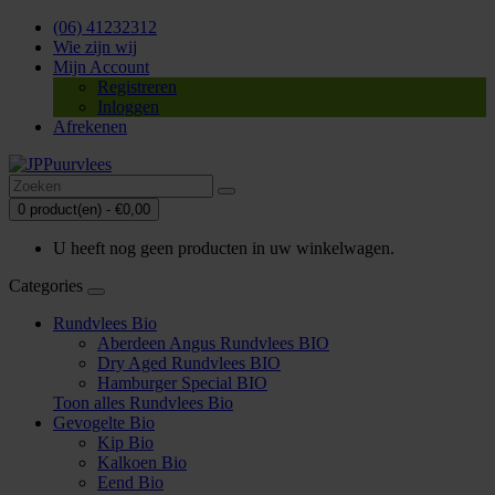
(06) 41232312
Wie zijn wij
Mijn Account
Registreren
Inloggen
Afrekenen
0 product(en) - €0,00
U heeft nog geen producten in uw winkelwagen.
Categories
Rundvlees Bio
Aberdeen Angus Rundvlees BIO
Dry Aged Rundvlees BIO
Hamburger Special BIO
Toon alles Rundvlees Bio
Gevogelte Bio
Kip Bio
Kalkoen Bio
Eend Bio