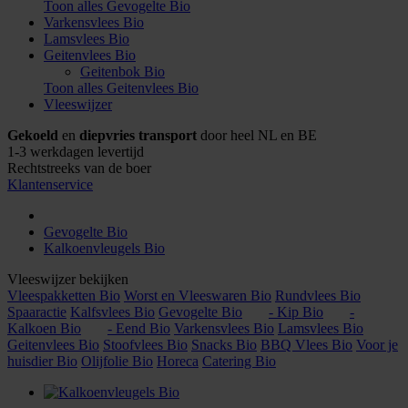
Toon alles Gevogelte Bio
Varkensvlees Bio
Lamsvlees Bio
Geitenvlees Bio
Geitenbok Bio
Toon alles Geitenvlees Bio
Vleeswijzer
Gekoeld
en
diepvries transport
door heel NL en BE
1-3 werkdagen levertijd
Rechtstreeks van de boer
Klantenservice
Gevogelte Bio
Kalkoenvleugels Bio
Vleeswijzer bekijken
Vleespakketten Bio
Worst en Vleeswaren Bio
Rundvlees Bio
Spaaractie
Kalfsvlees Bio
Gevogelte Bio
- Kip Bio
-
Kalkoen Bio
- Eend Bio
Varkensvlees Bio
Lamsvlees Bio
Geitenvlees Bio
Stoofvlees Bio
Snacks Bio
BBQ Vlees Bio
Voor je
huisdier Bio
Olijfolie Bio
Horeca
Catering Bio