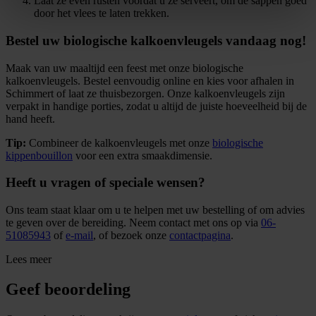
Laat ze even rusten voordat u ze serveert, om de sappen goed
door het vlees te laten trekken.
Bestel uw biologische kalkoenvleugels vandaag nog!
Maak van uw maaltijd een feest met onze biologische
kalkoenvleugels. Bestel eenvoudig online en kies voor afhalen in
Schimmert of laat ze thuisbezorgen. Onze kalkoenvleugels zijn
verpakt in handige porties, zodat u altijd de juiste hoeveelheid bij de
hand heeft.
Tip:
Combineer de kalkoenvleugels met onze
biologische
kippenbouillon
voor een extra smaakdimensie.
Heeft u vragen of speciale wensen?
Ons team staat klaar om u te helpen met uw bestelling of om advies
te geven over de bereiding. Neem contact met ons op via
06-
51085943
of
e-mail
, of bezoek onze
contactpagina
.
Lees meer
Geef beoordeling