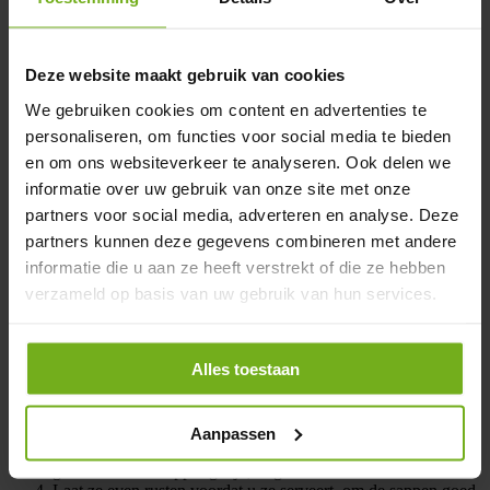
iedereen die waarde hecht aan dierenwelzijn en pure smaken. De
kalkoenen krijgen geen preventieve medicijnen en
groeibevorderaars, en hun voeding is volledig natuurlijk. Dit
Deze website maakt gebruik van cookies
resulteert in vleugels die niet alleen heerlijk zijn, maar ook vrij van
ongewenste toevoegingen.
We gebruiken cookies om content en advertenties te
Meer vlees, minder bot:
Geniet van een rijke smaak en een
personaliseren, om functies voor social media te bieden
volle bite.
en om ons websiteverkeer te analyseren. Ook delen we
Biologisch gecertificeerd:
Uw garantie voor echte biologische
informatie over uw gebruik van onze site met onze
kwaliteit.
Duurzaam geproduceerd:
Met respect voor dier en milieu.
partners voor social media, adverteren en analyse. Deze
partners kunnen deze gegevens combineren met andere
Bereidingswijze biologische kalkoenvleugels
informatie die u aan ze heeft verstrekt of die ze hebben
verzameld op basis van uw gebruik van hun services.
Deze kalkoenvleugels zijn ideaal voor diverse bereidingen. Of u ze
nu grilt, bakt of langzaam laat garen in de oven, de sappigheid en
smaak blijven behouden. Voor een overheerlijke ervaring, volg ons
eenvoudige recept:
Alles toestaan
Verwarm uw oven voor op 180 graden Celsius.
Wrijf de kalkoenvleugels in met uw favoriete kruidenmix of
marinade.
Aanpassen
Plaats de vleugels op een rooster in de oven en bak ze tot ze
goudbruin en knapperig zijn, ongeveer 45-50 minuten.