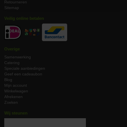
Retourneren
Bij JP Puurvlees streven we ernaar producten te leveren zonder
Sitemap
compromissen. Onze Longaniza de Vic is vrij van modern
toevoegingen zoals sulfieten, soja, en kunstmatige geur-, kleur-,
Veilig online betalen
en smaakstoffen. Zo bent u verzekerd van een worst die het
welzijn van uw lichaam respecteert, en tegelijk een culinaire
vreugde is.
Igp-certificaat – verzegeld met het teken
Overige
van authenticiteit
Samenwerking
Met trots draagt onze Longaniza de Vic het
Indicación Geográfica
Catering
Protegida
(IGP) certificaat, een keurmerk dat enkel wordt
Speciale aanbiedingen
toegewezen aan producten met een geografisch bepaalde identiteit
Geef een cadeaubon
en superieure kwaliteit. Deze erkenning staat garant voor de
Blog
authenticiteit en het historische belang van een product dat niet
Mijn account
alleen een lekkernij is maar tevens een deel van ons cultureel
Winkelwagen
erfgoed.
Afrekenen
Zoeken
Perfecte pairing
Wij steunen
Als begeleider van uw fijne borrelmoment
Bij een platteland picnick, samen met een stevig stuk