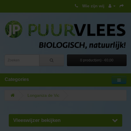
Wie zijn wij
0 product(en) - €0,00
Categories
Longaniza de Vic
Vleeswijzer bekijken