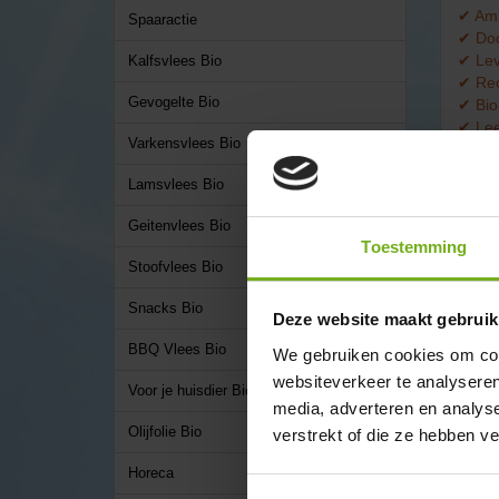
✔ Amb
Spaaractie
✔ Doo
✔ Lev
Kalfsvlees Bio
✔ Rec
Gevogelte Bio
✔ Bio
✔ Lee
Varkensvlees Bio
Lamsvlees Bio
Geitenvlees Bio
Toestemming
Stoofvlees Bio
Snacks Bio
Deze website maakt gebruik
BBQ Vlees Bio
We gebruiken cookies om cont
Oms
websiteverkeer te analyseren
Voor je huisdier Bio
media, adverteren en analys
On
Olijfolie Bio
verstrekt of die ze hebben v
Trakte
Horeca
biolog