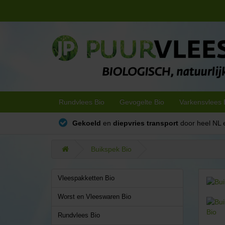
Rundvlees Bio
Gevogelte Bio
Varkensvlees 
Gekoeld
en
diepvries transport
door heel NL 
Buikspek Bio
Vleespakketten Bio
Worst en Vleeswaren Bio
Rundvlees Bio