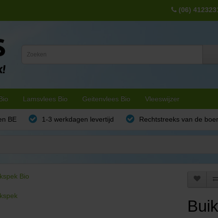
(06) 412323
Bio
Lamsvlees Bio
Geitenvlees Bio
Vleeswijzer
en BE
1-3 werkdagen levertijd
Rechtstreeks van de boe
Bui