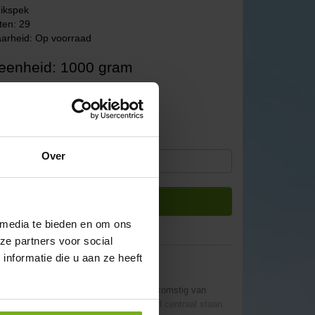
ikspek
ten: 29
arheid: Op voorraad
leenheid: 1000 gram
65
: €28,12
Over
Bestellen
 media te bieden en om ons
ze partners voor social
nformatie die u aan ze heeft
pek Bio
. Dit delicatesse stuk vlees, afkomstig van
ng waarbij dierenwelzijn en duurzaamheid centraal staan.