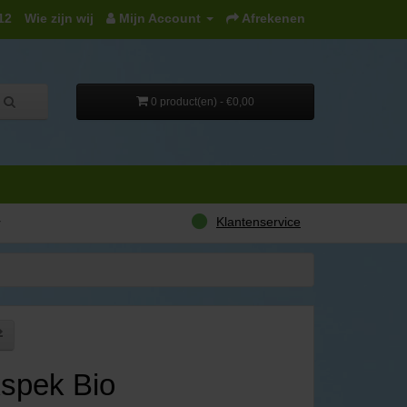
12
Wie zijn wij
Mijn Account
Afrekenen
0 product(en) - €0,00
Klantenservice
r
kspek Bio