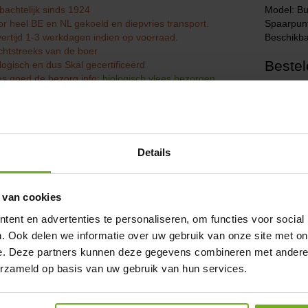
achtelijk sinds 1924
Model: Bu
r heel BE en NL gekoeld en diepvries transport.
Spaarpun
ertijd 1-3 werkdagen indien op voorraad.
Beschikba
htstreeks van de boer
Beste
logisch en dus Skal gecertificeerd
s goed de bezorg info:
biologisch vlees bezorgen
€30,
Excl. BTW
Aantal
Details
 van cookies
ent en advertenties te personaliseren, om functies voor social
chrijving
Beoordelingen (0)
. Ook delen we informatie over uw gebruik van onze site met on
e. Deze partners kunnen deze gegevens combineren met andere i
tdek ons biologisch Buikspek Bio
erzameld op basis van uw gebruik van hun services.
er jezelf op de ongeëvenaarde smaak en kwaliteit van ons
Biologisch Buiks
isch gevoede varkens uit het Vechtdal, staat garant voor een culinaire belevi