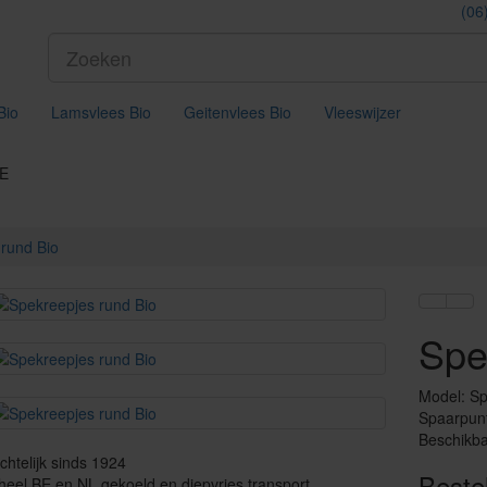
(06
Bio
Lamsvlees Bio
Geitenvlees Bio
Vleeswijzer
BE
rund Bio
Spe
Model: Sp
Spaarpun
Beschikba
htelijk sinds 1924
Beste
eel BE en NL gekoeld en diepvries transport.