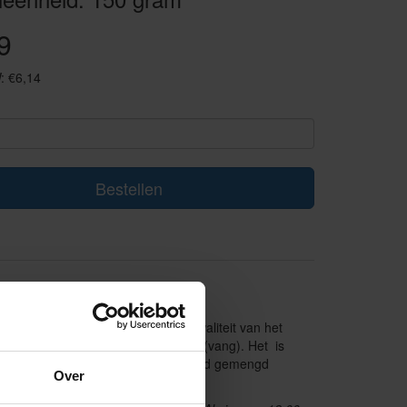
9
: €6,14
Bestellen
ek
ische slagerij die dierenwelzijn en kwaliteit van het
gemaakt van Angus runder buikspek (vang). Het is
k is lekker vlees en kan bijvoorbeeld gemengd
Over