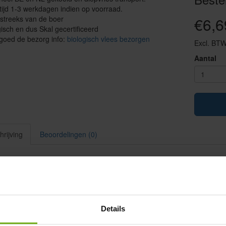
ijd 1-3 werkdagen indien op voorraad.
streeks van de boer
€6,6
isch en dus Skal gecertificeerd
goed de bezorg info:
biologisch vlees bezorgen
Excl. BTW
Aantal
rijving
Beoordelingen (0)
kspek: reepjes mager gerookt sp
okspek online bestellen? Dat kan bij
JP Puurvlees
, wij zijn een biolog
og in het vaandel heeft staan. Deze reepjes mager gerookt spek zijn 
n en gerookt. Je hoeft de reepjes maar
2 minuten te bakken
. Rookspe
Details
n een salade of stamppot.