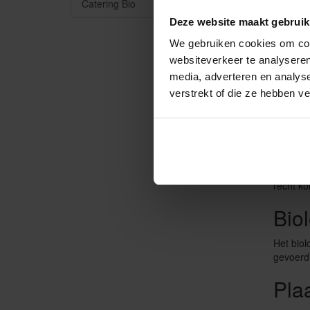
Bestel d
Catering Bio
uur
bes
Deze website maakt gebruik
Wat
We gebruiken cookies om cont
websiteverkeer te analyseren
Een Angu
media, adverteren en analys
Voor ge
verstrekt of die ze hebben v
gezoute
Roo
Er zijn 
is een f
recht k
Bio
Het biol
gevoerd 
Plaa