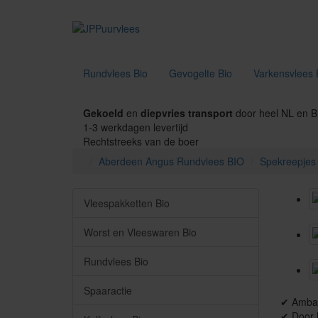
Rundvlees Bio
Gevogelte Bio
Varkensvlees 
Gekoeld
en
diepvries transport
door heel NL en 
1-3 werkdagen levertijd
Rechtstreeks van de boer
Aberdeen Angus Rundvlees BIO
Spekreepjes 
Vleespakketten Bio
Worst en Vleeswaren Bio
Rundvlees Bio
Spaaractie
✔ Ambac
✔ Door h