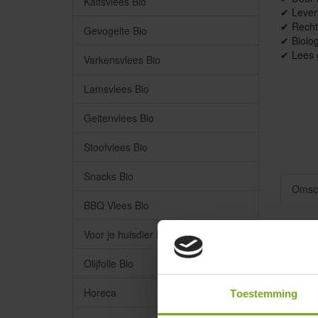
Kalfsvlees Bio
✔ Levert
✔ Recht
Gevogelte Bio
✔ Biolog
✔ Lees 
Varkensvlees Bio
Lamsvlees Bio
Geitenvlees Bio
Stoofvlees Bio
Snacks Bio
Omsch
BBQ Vlees Bio
Roo
Voor je huisdier Bio
Graag ro
Olijfolie Bio
vlees ho
gezoute
Horeca
Toestemming
worden i