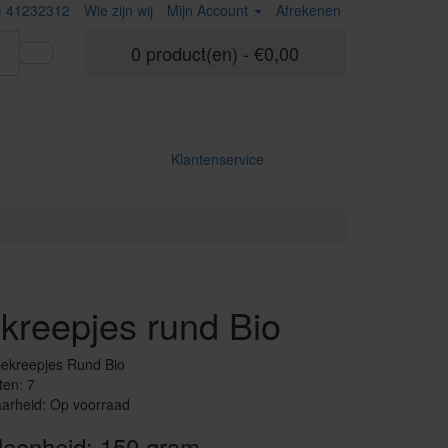
) 41232312
Wie zijn wij
Mijn Account
Afrekenen
0 product(en) - €0,00
Klantenservice
kreepjes rund Bio
ekreepjes Rund Bio
ten: 7
arheid: Op voorraad
leenheid: 150 gram