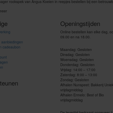
ger rookspek van Angus Koeien in reepjes bestellen bij een betrouwb
meer
ige
Openingstijden
erking
Online bestellen kan elke dag, o
g
09.00 en na 18.00.
e aanbiedingen
n cadeaubon
Maandag: Gesloten
Dinsdag: Gesloten
ount
Woensdag: Gesloten
agen
Donderdag: Gesloten
en
Vrijdag: 14:00 – 17:00
Zaterdag: 8:00 – 13:00
Zondag: Gesloten
steunen
Afhalen Nunspeet: Bakkerij Unie
vrijdagmiddag
Afhalen Ermelo: Best of Bio
vrijdagmiddag
De levertijd bedraagt ongeveer 1 