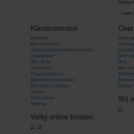
Graag ma
Lees 
Klantenservice
Over
Bestelinfo
Samenw
Bio-certificering
Caterin
Vacature Administratief/productie
Special
medewerker
Geef ee
Wie zijn wij
Blog
Verpakking
Mijn acc
Privacyverklaring
Winkelw
Algemene voorwaarden
Afreken
Bezorgen of afhalen
Zoeken
Contact
Wij 
Retourneren
Sitemap
Veilig online betalen