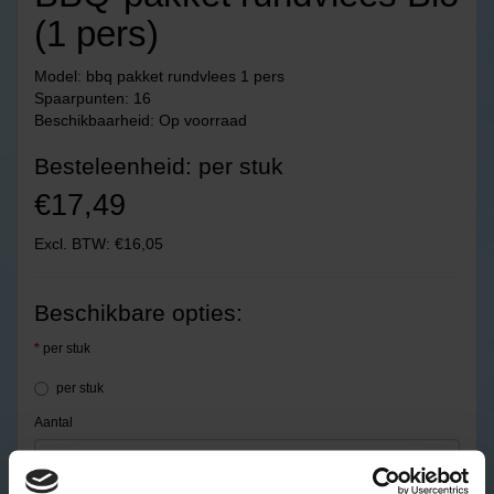
(1 pers)
Model: bbq pakket rundvlees 1 pers
Spaarpunten: 16
Beschikbaarheid: Op voorraad
Besteleenheid: per stuk
€17,49
Excl. BTW: €16,05
Beschikbare opties:
per stuk
per stuk
Aantal