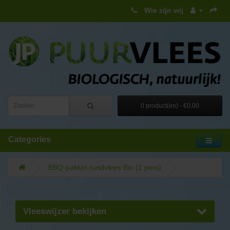
Wie zijn wij
0 product(en) - €0,00
Categories
BBQ-pakket rundvlees Bio (1 pers)
Vleeswijzer bekijken