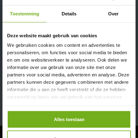
Bestellen
Toestemming
Details
Over
✔ Ambachtelijk sinds 1924
✔ Door heel BE en NL gekoeld en diepvries transport.
✔ Levertijd 1-3 werkdagen indien op voorraad.
Deze website maakt gebruik van cookies
✔ Rechtstreeks van de boer
✔ Biologisch en dus Skal gecertificeerd
We gebruiken cookies om content en advertenties te
✔ Lees goed de bezorg info:
biologisch vlees bezorgen
personaliseren, om functies voor social media te bieden
Omschrijving
Beoordelingen (0)
en om ons websiteverkeer te analyseren. Ook delen we
informatie over uw gebruik van onze site met onze
Ontdek het ultieme biologische
partners voor social media, adverteren en analyse. Deze
BBQ-pakket rundvlees voor 1
partners kunnen deze gegevens combineren met andere
persoon
informatie die u aan ze heeft verstrekt of die ze hebben
verzameld op basis van uw gebruik van hun services.
Beleef de authentieke smaak van biologisch rundvlees met ons
Lees meer
zorgvuldig samengestelde
BBQ-pakket rundvlees Bio voor 1
persoon
. Dit pakket is perfect voor de echte vleesliefhebber die
Alles toestaan
waarde hecht aan kwaliteit, duurzaamheid en dierenwelzijn. Geniet
van een onvergetelijke barbecue-ervaring met de meest malse en
smaakvolle biologische rundvleesselectie van JP Puurvlees.