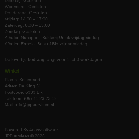
Dinsdag: Gesloten
Verhit uw grill tot een hoge temperatuur voor een mooie
Woensdag: Gesloten
schroeilaag.
Donderdag: Gesloten
Laat het vlees na het grillen even rusten op een warme plek
Vrijdag: 14:00 – 17:00
voor een optimale sappigheid.
Zaterdag: 8:00 – 13:00
Zondag: Gesloten
Bestel nu en ervaar de kwaliteit van JP
Afhalen Nunspeet: Bakkerij Uniek vrijdagmiddag
Puurvlees
Afhalen Ermelo: Best of Bio vrijdagmiddag
Maak uw barbecue compleet met het biologische BBQ-pakket
rundvlees van JP Puurvlees.
Bestel nu
en ontdek de rijke,
De levertijd bedraagt ongeveer 1 tot 3 werkdagen.
authentieke smaken van ons topkwaliteit biologisch rundvlees. Uw
Winkel
smaakpapillen zullen u dankbaar zijn!
Plaats: Schimmert
Adres: De Kling 51
Postcode: 6333 ER
Telefoon: (06) 41 23 23 12
Mail: info@jppuurvlees.nl
Powered By
4easysoftware
JPPuurvlees © 2026