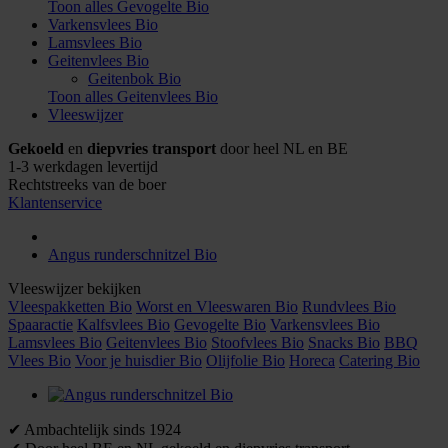
Toon alles Gevogelte Bio
Varkensvlees Bio
Lamsvlees Bio
Geitenvlees Bio
Geitenbok Bio
Toon alles Geitenvlees Bio
Vleeswijzer
Gekoeld
en
diepvries transport
door heel NL en BE
1-3 werkdagen levertijd
Rechtstreeks van de boer
Klantenservice
Angus runderschnitzel Bio
Vleeswijzer bekijken
Vleespakketten Bio
Worst en Vleeswaren Bio
Rundvlees Bio
Spaaractie
Kalfsvlees Bio
Gevogelte Bio
Varkensvlees Bio
Lamsvlees Bio
Geitenvlees Bio
Stoofvlees Bio
Snacks Bio
BBQ
Vlees Bio
Voor je huisdier Bio
Olijfolie Bio
Horeca
Catering Bio
✔ Ambachtelijk sinds 1924