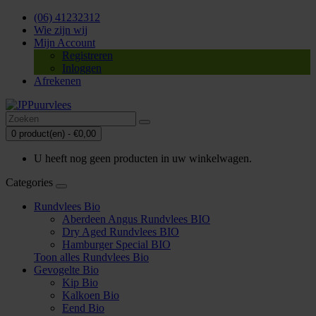
(06) 41232312
Wie zijn wij
Mijn Account
Registreren
Inloggen
Afrekenen
0 product(en) - €0,00
U heeft nog geen producten in uw winkelwagen.
Categories
Rundvlees Bio
Aberdeen Angus Rundvlees BIO
Dry Aged Rundvlees BIO
Hamburger Special BIO
Toon alles Rundvlees Bio
Gevogelte Bio
Kip Bio
Kalkoen Bio
Eend Bio