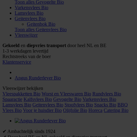
Toon alles Gevogelte Bio
Varkensvlees Bio
Lamsvlees Bio
Geitenvlees Bio
Geitenbok Bio
Toon alles Geitenvlees Bio
Vleeswijzer
Gekoeld
en
diepvries transport
door heel NL en BE
1-3 werkdagen levertijd
Rechtstreeks van de boer
Klantenservice
Angus Runderlever Bio
Vleeswijzer bekijken
Vleespakketten Bio
Worst en Vleeswaren Bio
Rundvlees Bio
Spaaractie
Kalfsvlees Bio
Gevogelte Bio
Varkensvlees Bio
Lamsvlees Bio
Geitenvlees Bio
Stoofvlees Bio
Snacks Bio
BBQ
Vlees Bio
Voor je huisdier Bio
Olijfolie Bio
Horeca
Catering Bio
✔ Ambachtelijk sinds 1924