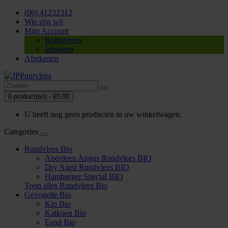
(06) 41232312
Wie zijn wij
Mijn Account
Registreren
Inloggen
Afrekenen
0 product(en) - €0,00
U heeft nog geen producten in uw winkelwagen.
Categories
Rundvlees Bio
Aberdeen Angus Rundvlees BIO
Dry Aged Rundvlees BIO
Hamburger Special BIO
Toon alles Rundvlees Bio
Gevogelte Bio
Kip Bio
Kalkoen Bio
Eend Bio