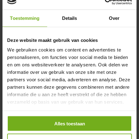
tegen bloedarmoede, maar het bevat ook essentiële voedingsstoffen
zoals vitamine A, B-vitamines en mineralen die bijdragen aan een
energiek en vitaal leven.
Toestemming
Details
Over
Vers van boerderij naar uw keuken
Deze website maakt gebruik van cookies
Met ons diepe respect voor dierenwelzijn en milieu staan we garant
voor een pure smaakbeleving. De Angus runderlever wordt zonder
We gebruiken cookies om content en advertenties te
tussenkomst van preventieve medicijnen of groeibevorderaars
geproduceerd. Wat op uw bord komt, is zuiver en natuurlijk vlees,
personaliseren, om functies voor social media te bieden
rijk aan smaak en vrij van kunstmatige toevoegingen.
en om ons websiteverkeer te analyseren. Ook delen we
informatie over uw gebruik van onze site met onze
Bereidingswijze voor perfecte Angus runderlever
partners voor social media, adverteren en analyse. Deze
De delicate textuur van lever vereist een zorgvuldige
partners kunnen deze gegevens combineren met andere
bereidingswijze. Voor een optimaal resultaat adviseren wij het
informatie die u aan ze heeft verstrekt of die ze hebben
volgende:
verzameld op basis van uw gebruik van hun services.
Snijd de runderlever in dunne plakjes voor een snelle en
gelijkmatige bereiding.
Verhit een pan met een beetje boter of olijfolie op middelhoog
Alles toestaan
vuur.
Bak de leverplakjes 2 tot 3 minuten aan elke kant. Vermijd te
lang bakken om uitdroging te voorkomen.