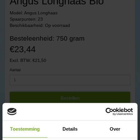
Angus Longhaas Bio
Model: Angus Longhaas
Spaarpunten: 23
Beschikbaarheid: Op voorraad
Besteleenheid: 750 gram
€23,44
Excl. BTW: €21,50
Aantal
Bestellen
✔ Ambachtelijk sinds 1924
✔ Door heel BE en NL gekoeld en diepvries transport.
✔ Levertijd 1-3 werkdagen indien op voorraad.
✔ Rechtstreeks van de boer
Toestemming
Details
Over
✔ Biologisch en dus Skal gecertificeerd
✔ Lees goed de bezorg info:
biologisch vlees bezorgen