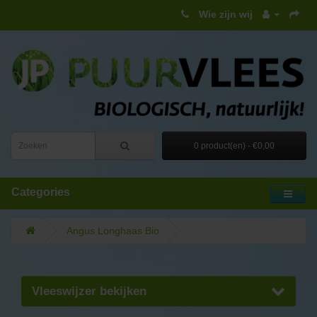
Wie zijn wij
0 product(en) - €0,00
Categories
Angus Longhaas Bio
Vleeswijzer bekijken