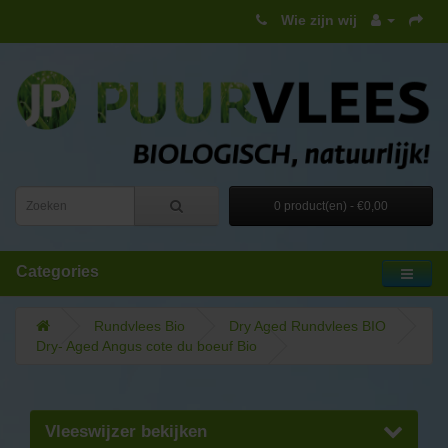
Wie zijn wij
0 product(en) - €0,00
Categories
Rundvlees Bio
Dry Aged Rundvlees BIO
Dry- Aged Angus cote du boeuf Bio
Vleeswijzer bekijken