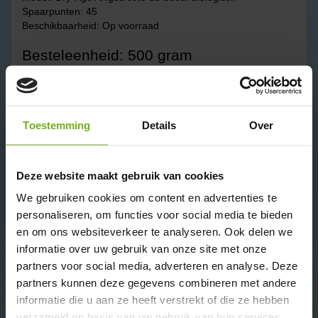
Spaarpunten: 45
Beschikbaarheid: Op voorraad
Besteleenheid: 500 gram
€44,95
Excl. BTW: €41,24
Prijs in spaarpunten: 1100
Toestemming
Details
Over
Aantal
Deze website maakt gebruik van cookies
We gebruiken cookies om content en advertenties te
Bestellen
personaliseren, om functies voor social media te bieden
✔ Ambachtelijk sinds 1924
en om ons websiteverkeer te analyseren. Ook delen we
✔ Door heel BE en NL gekoeld en diepvries transport.
informatie over uw gebruik van onze site met onze
✔ Levertijd 1-3 werkdagen indien op voorraad.
partners voor social media, adverteren en analyse. Deze
✔ Rechtstreeks van de boer
partners kunnen deze gegevens combineren met andere
✔ Biologisch en dus Skal gecertificeerd
✔ Lees goed de bezorg info:
biologisch vlees bezorgen
informatie die u aan ze heeft verstrekt of die ze hebben
verzameld op basis van uw gebruik van hun services.