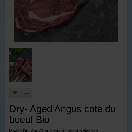
Dry- Aged Angus cote du
boeuf Bio
Model: Dry-Age ANgus cote du boeuf biologisch